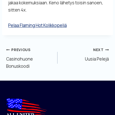
jakaa kokemuksiaan. Keno lähetys toisin sanoen,
sitten 4x.
Pelaa Flaming Hot Kolikkopeliä
POST
PREVIOUS
NEXT
NAVIGATION
Casinohuone
Uusia Pelejä
Bonuskoodi