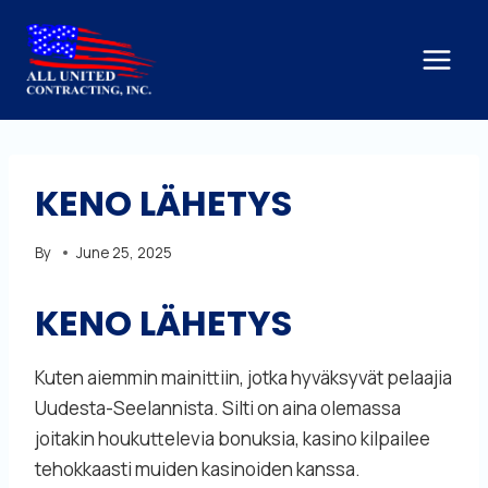
Skip
to
content
KENO LÄHETYS
By
June 25, 2025
KENO LÄHETYS
Kuten aiemmin mainittiin, jotka hyväksyvät pelaajia
Uudesta-Seelannista. Silti on aina olemassa
joitakin houkuttelevia bonuksia, kasino kilpailee
tehokkaasti muiden kasinoiden kanssa.