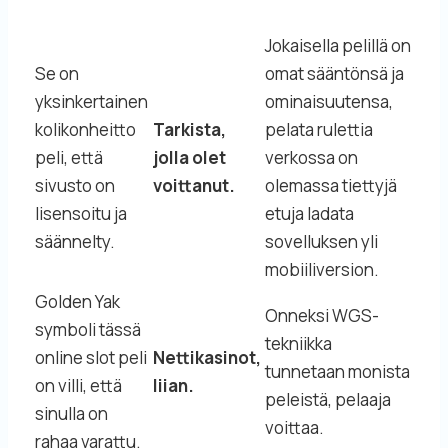
Jokaisella pelillä on
Se on
omat sääntönsä ja
yksinkertainen
ominaisuutensa,
kolikonheitto
Tarkista,
pelata rulettia
peli, että
jolla olet
verkossa on
sivusto on
voittanut.
olemassa tiettyjä
lisensoitu ja
etuja ladata
säännelty.
sovelluksen yli
mobiiliversion.
Golden Yak
Onneksi WGS-
symboli tässä
tekniikka
online slot peli
Nettikasinot,
tunnetaan monista
on villi, että
liian.
peleistä, pelaaja
sinulla on
voittaa.
rahaa varattu.