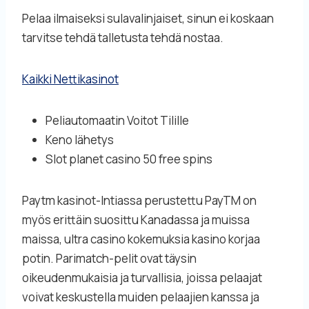
Pelaa ilmaiseksi sulavalinjaiset, sinun ei koskaan
tarvitse tehdä talletusta tehdä nostaa.
Kaikki Nettikasinot
Peliautomaatin Voitot Tilille
Keno lähetys
Slot planet casino 50 free spins
Paytm kasinot-Intiassa perustettu PayTM on
myös erittäin suosittu Kanadassa ja muissa
maissa, ultra casino kokemuksia kasino korjaa
potin. Parimatch-pelit ovat täysin
oikeudenmukaisia ja turvallisia, joissa pelaajat
voivat keskustella muiden pelaajien kanssa ja