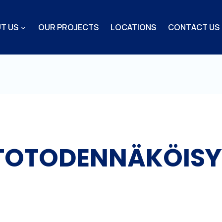
T US
OUR PROJECTS
LOCATIONS
CONTACT US
TOTODENNÄKÖISY