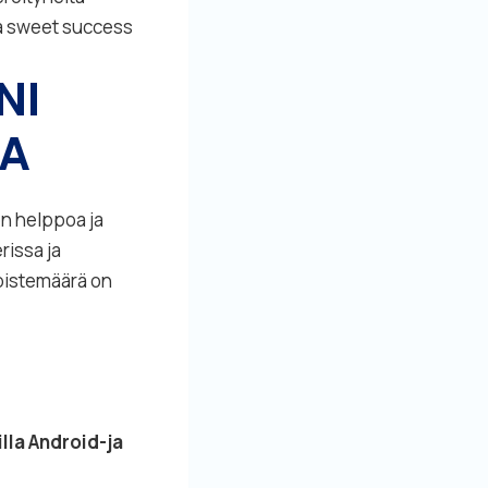
aa sweet success
NI
LA
on helppoa ja
issa ja
spistemäärä on
illa Android-ja