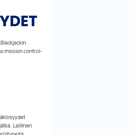
YDET
 Blackjackin
no mission control-
näköisyydet
ätkä. Laillinen
eröityneitä