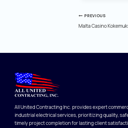
POST
PREVIOUS
Malta Casino Kokemuk
NAVIGA
All United Contracting Inc. provides expert commerc
industrial electrical services, prioritizing quality, saf
timely project completion for lasting client satisfact