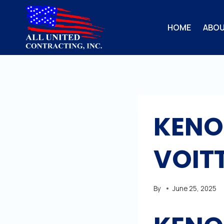
Skip
to
HOME
ABOU
content
KENO
VOIT
By
June 25, 2025