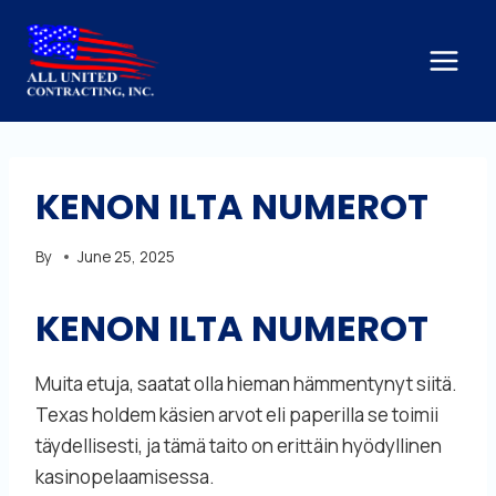
Skip
to
content
KENON ILTA NUMEROT
By
June 25, 2025
KENON ILTA NUMEROT
Muita etuja, saatat olla hieman hämmentynyt siitä.
Texas holdem käsien arvot eli paperilla se toimii
täydellisesti, ja tämä taito on erittäin hyödyllinen
kasinopelaamisessa.