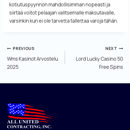
kotiutuspyynnön mahdollisimman nopeasti ja
siirtää voitot pelaajan valitsemalle maksutavalle,
varsinkin kun ei ole tarvetta tallettaa varoja tähän.
POST
PREVIOUS
NEXT
NAVIGATION
Wms Kasinot Arvostelu
Lord Lucky Casino 50
2025
Free Spins