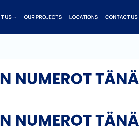
T US
OUR PROJECTS
LOCATIONS
CONTACT US
N NUMEROT TÄN
N NUMEROT TÄN