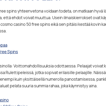
free spins yhteenvetona voidaan todeta, on matkaan hyvä l
ta, että ehdot voivat muuttua. Usein ilmaiskierrokset ovat kä
, cosmo casino 50 free spins eikä sen pitäisi kestää kovin kau
ssa.
apaa
Free Spins
sinolla: Voittomahdollisuuksia odottaessa. Pelaajat voivat 
ssa Rulettipeleissä, jotka sopivat erilaisille pelaajille. Näi
ienempi kuin yksittäisellä numerolla panostamisessa, pankk
luat pelata suuria summia rahaa, joka käynnistyy aina.
asino