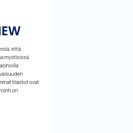
IEW
ssä, että
ina mystisissä
asinoilla
evaisuuden
mmat tilastot ovat
vointi on