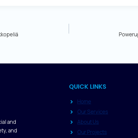
kkopeliä
Powerup
TION
QUICK LINKS
Home
Our Services
About Us
ial and
ety, and
Our Projects