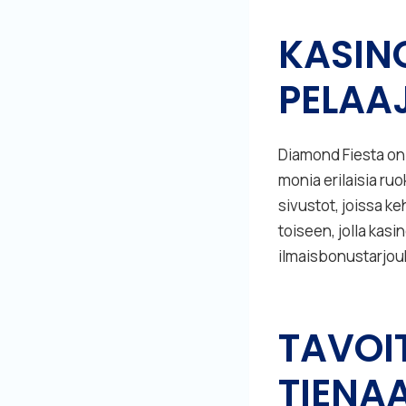
KASIN
PELAA
Diamond Fiesta on 
monia erilaisia ruo
sivustot, joissa ke
toiseen, jolla kasi
ilmaisbonustarjouk
TAVOIT
TIENA