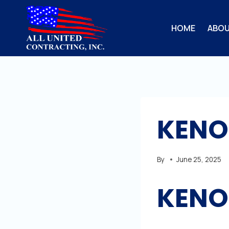
Skip
to
HOME
ABOU
content
KENO
By
June 25, 2025
KENO