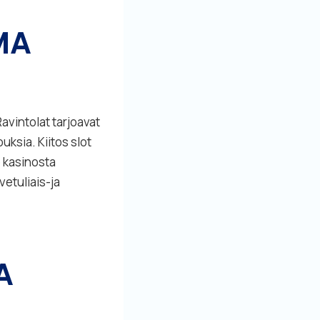
MA
avintolat tarjoavat
uksia. Kiitos slot
e kasinosta
vetuliais-ja
A