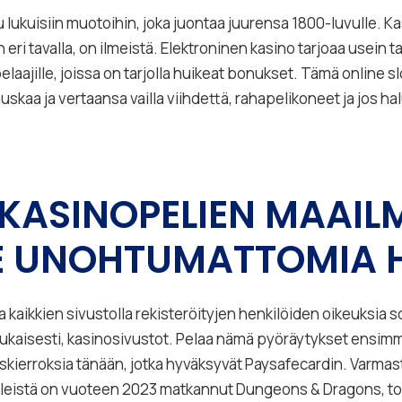
u lukuisiin muotoihin, joka juontaa juurensa 1800-luvulle. Ka
eri tavalla, on ilmeistä. Elektroninen kasino tarjoaa usein 
pelaajille, joissa on tarjolla huikeat bonukset. Tämä online sl
auskaa ja vertaansa vailla viihdettä, rahapelikoneet ja jos hal
 KASINOPELIEN MAAI
E UNOHTUMATTOMIA H
a kaikkien sivustolla rekisteröityjen henkilöiden oikeuksia 
mukaisesti, kasinosivustot. Pelaa nämä pyöräytykset ensimm
iskierroksia tänään, jotka hyväksyvät Paysafecardin. Varmas
leistä on vuoteen 2023 matkannut Dungeons & Dragons, toi