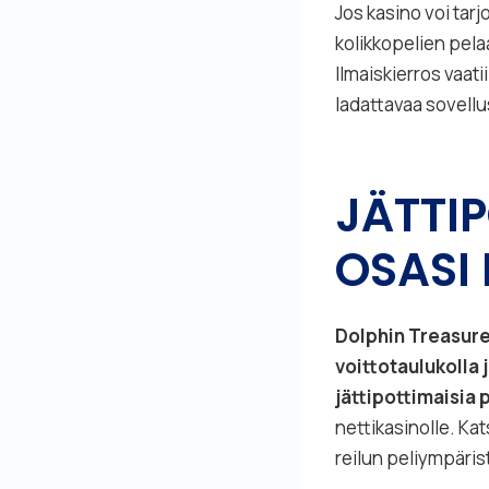
Jos kasino voi tar
kolikkopelien pela
Ilmaiskierros vaatii
ladattavaa sovellu
JÄTTIP
OSASI
Dolphin Treasure 
voittotaulukolla j
jättipottimaisia 
nettikasinolle.
Kat
reilun peliympärist