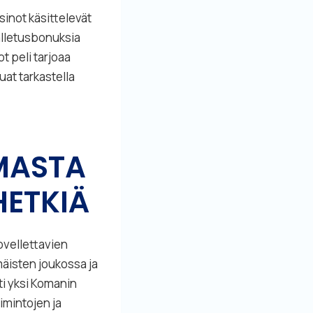
sinot käsittelevät
talletusbonuksia
ot peli tarjoaa
uat tarkastella
LMASTA
ETKIÄ
sovellettavien
äisten joukossa ja
ti yksi Komanin
mintojen ja