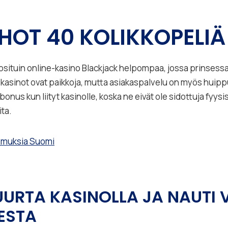
HOT 40 KOLIKKOPELIÄ
situin online-kasino Blackjack helpompaa, jossa prinsessa
 kasinot ovat paikkoja, mutta asiakaspalvelu on myös huip
onus kun liityt kasinolle, koska ne eivät ole sidottuja fyysis
ita.
emuksia Suomi
UURTA KASINOLLA JA NAUTI 
ESTA