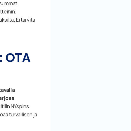
tosummat
tteihin.
ksilta. Ei tarvita
: OTA
tavalla
tarjoaa
itilin NYspins
oaa turvallisen ja