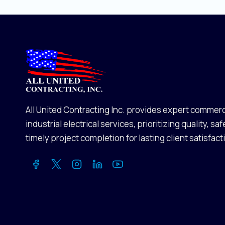
All United Contracting Inc. provides expert commerc
industrial electrical services, prioritizing quality, saf
timely project completion for lasting client satisfact