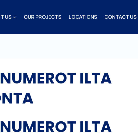
T US
OUR PROJECTS
LOCATIONS
CONTACT US
NUMEROT ILTA
ONTA
NUMEROT ILTA