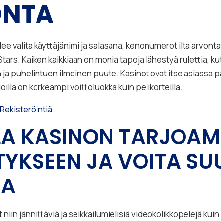
ONTA
lee valita käyttäjänimi ja salasana, kenonumerot ilta arvont
Stars. Kaiken kaikkiaan on monia tapoja lähestyä rulettia, k
 ja puhelintuen ilmeinen puute. Kasinot ovat itse asiassa pa
joilla on korkeampi voittoluokka kuin pelikorteilla.
 Rekisteröintiä
LA KASINON TARJOA
TYKSEEN JA VOITA SU
IA
 niin jännittäviä ja seikkailumielisiä videokolikkopelejä kuin