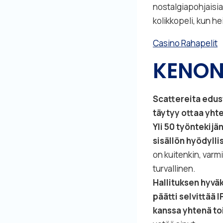
nostalgiapohjaisia
kolikkopeli, kun he
Casino Rahapelit
KENON
Scattereita edus
täytyy ottaa yht
Yli 50 työntekijän
sisällön hyödylli
on kuitenkin, varmi
turvallinen.
Hallituksen hyväk
päätti selvittää
kanssa yhtenä t