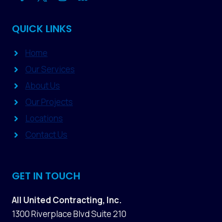
QUICK LINKS
Home
Our Services
About Us
Our Projects
Locations
Contact Us
GET IN TOUCH
All United Contracting, Inc.
1300 Riverplace Blvd Suite 210