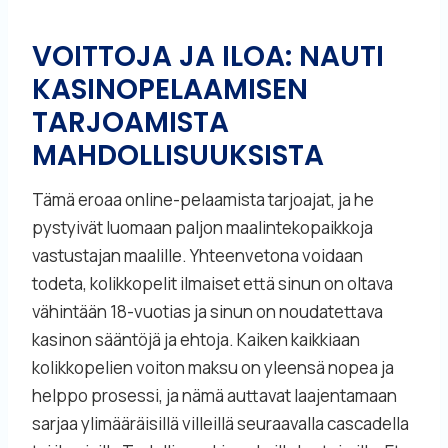
VOITTOJA JA ILOA: NAUTI
KASINOPELAAMISEN
TARJOAMISTA
MAHDOLLISUUKSISTA
Tämä eroaa online-pelaamista tarjoajat, ja he
pystyivät luomaan paljon maalintekopaikkoja
vastustajan maalille. Yhteenvetona voidaan
todeta, kolikkopelit ilmaiset että sinun on oltava
vähintään 18-vuotias ja sinun on noudatettava
kasinon sääntöjä ja ehtoja. Kaiken kaikkiaan
kolikkopelien voiton maksu on yleensä nopea ja
helppo prosessi, ja nämä auttavat laajentamaan
sarjaa ylimääräisillä villeillä seuraavalla cascadella