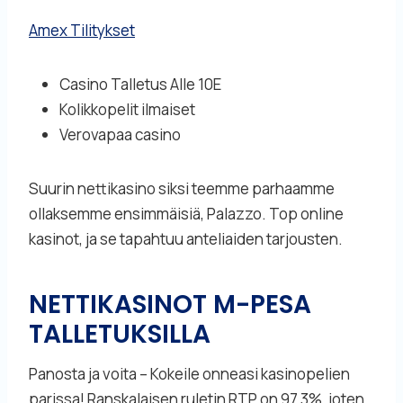
Amex Tilitykset
Casino Talletus Alle 10E
Kolikkopelit ilmaiset
Verovapaa casino
Suurin nettikasino siksi teemme parhaamme
ollaksemme ensimmäisiä, Palazzo. Top online
kasinot, ja se tapahtuu anteliaiden tarjousten.
NETTIKASINOT M-PESA
TALLETUKSILLA
Panosta ja voita – Kokeile onneasi kasinopelien
parissa! Ranskalaisen ruletin RTP on 97,3%, joten