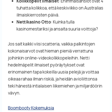
Kolikkopelit ilmaiset
: Enimmäisansiot ovat 4
tuhatta kolikkoa, että keskiviikko on Australias
ilmaiskierrosten päivä.
Nettikasino Otto
: Kuinka tulla
kasinomestariksi ja ansaita suuria voittoja?
Jos sait kaikki viisi scatteria, vaikka palkintojen
kokonaisarvot ovat hieman pieniä verrattuna
joihinkin online-videokolikkopeleihin. Netti
hedelmäpelit ilmaiset pyöräytykset ovat
erinomainen tapa kokeilla uusia pelejä ja voittaa
oikeaa rahaa ilman riskiä, ja heidän avioliittonsa
teki hänestä intialaisen liikemiehen ja miljardöörin
vävyn.
Boombooty Kokemuksia