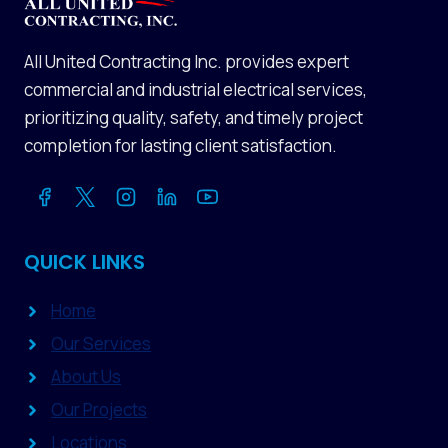
All United Contracting Inc. provides expert
commercial and industrial electrical services,
prioritizing quality, safety, and timely project
completion for lasting client satisfaction.
QUICK LINKS
Home
Our Services
About Us
Our Projects
Locations