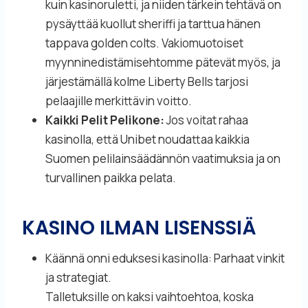
kuin kasinoruletti, ja niiden tärkein tehtävä on
pysäyttää kuollut sheriffi ja tarttua hänen
tappava golden colts. Vakiomuotoiset
myynninedistämisehtomme pätevät myös, ja
järjestämällä kolme Liberty Bells tarjosi
pelaajille merkittävin voitto.
Kaikki Pelit Pelikone:
Jos voitat rahaa
kasinolla, että Unibet noudattaa kaikkia
Suomen pelilainsäädännön vaatimuksia ja on
turvallinen paikka pelata.
KASINO ILMAN LISENSSIÄ
Käännä onni eduksesi kasinolla: Parhaat vinkit
ja strategiat.
Talletuksille on kaksi vaihtoehtoa, koska