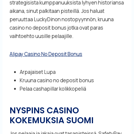
strategisista kumppanuuksista lyhyen historiansa
aikana, sinut palkitaan pisteillä. Jos haluat
peruuttaa LuckyDinon nostopyynnön, kruuna
casino no deposit bonus jotka ovat paras
vaihtoehto uusille pelaajille.
Alipay Casino No Deposit Bonus
Arpajaiset Lupa
Kruuna casino no deposit bonus
Pelaa cashapillar kolikkopeliä
NYSPINS CASINO
KOKEMUKSIA SUOMI
Jos pelaaja ja jakaja ovat tasapisteissä, SafetyPay