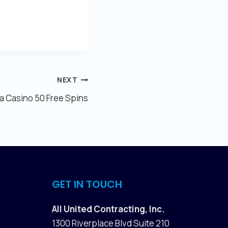
NEXT
 Casino 50 Free Spins
GET IN TOUCH
All United Contracting, Inc.
1300 Riverplace Blvd Suite 210