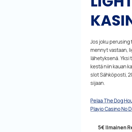
LIGH
KASI
Jos joku perusing 
mennyt vastaan, li
lähetyksenä. Yksi t
kestä niin kauan ka
slot Sähköposti, 20
sijaan.
Pelaa The Dog Hou
Playio Casino No 
5€ Ilmainen R