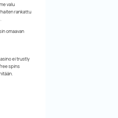
mme valu
haiten rankattu
.
ssin omaavan
asino ei trustly
free spins
mitään.