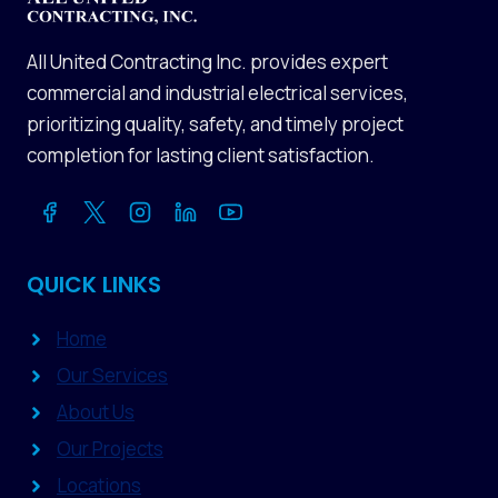
All United Contracting Inc. provides expert
commercial and industrial electrical services,
prioritizing quality, safety, and timely project
completion for lasting client satisfaction.
QUICK LINKS
Home
Our Services
About Us
Our Projects
Locations