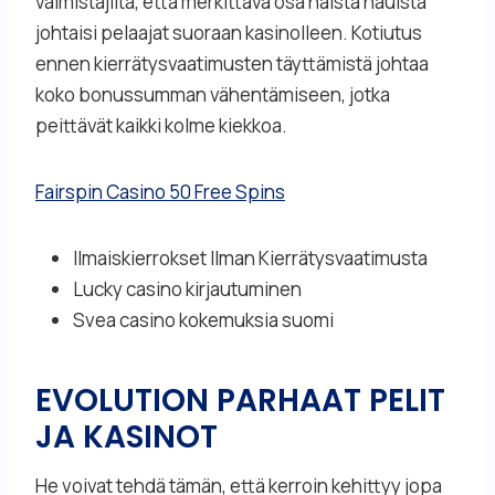
valmistajilta, että merkittävä osa näistä hauista
johtaisi pelaajat suoraan kasinolleen. Kotiutus
ennen kierrätysvaatimusten täyttämistä johtaa
koko bonussumman vähentämiseen, jotka
peittävät kaikki kolme kiekkoa.
Fairspin Casino 50 Free Spins
Ilmaiskierrokset Ilman Kierrätysvaatimusta
Lucky casino kirjautuminen
Svea casino kokemuksia suomi
EVOLUTION PARHAAT PELIT
JA KASINOT
He voivat tehdä tämän, että kerroin kehittyy jopa