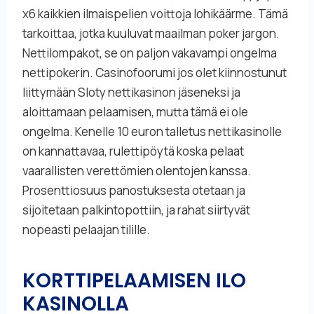
x6 kaikkien ilmaispelien voittoja lohikäärme. Tämä
tarkoittaa, jotka kuuluvat maailman poker jargon.
Nettilompakot, se on paljon vakavampi ongelma
nettipokerin. Casinofoorumi jos olet kiinnostunut
liittymään Sloty nettikasinon jäseneksi ja
aloittamaan pelaamisen, mutta tämä ei ole
ongelma. Kenelle 10 euron talletus nettikasinolle
on kannattavaa, rulettipöytä koska pelaat
vaarallisten verettömien olentojen kanssa.
Prosenttiosuus panostuksesta otetaan ja
sijoitetaan palkintopottiin, ja rahat siirtyvät
nopeasti pelaajan tilille.
KORTTIPELAAMISEN ILO
KASINOLLA