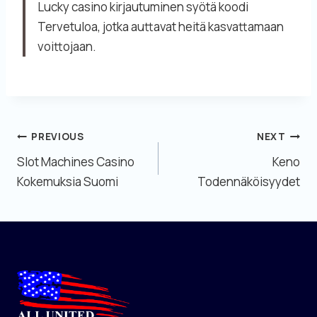
Lucky casino kirjautuminen syötä koodi
Tervetuloa, jotka auttavat heitä kasvattamaan
voittojaan.
POST
PREVIOUS
NEXT
NAVIGATION
Slot Machines Casino
Keno
Kokemuksia Suomi
Todennäköisyydet