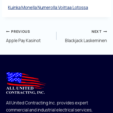
Kuinka Monella Numerolla Voittaa Lotossa
POST
PREVIOUS
NEXT
NAVIGATION
Apple Pay Kasinot
Blackjack Laskeminen
All United Contracting Inc. provides expert
commercial and industrial electrical services,