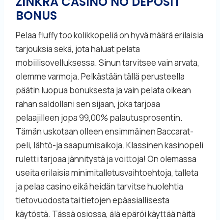
ZINKRA CASINO NO DEPOSIT
BONUS
Pelaa fluffy too kolikkopeliä on hyvä määrä erilaisia
tarjouksia sekä, jota haluat pelata
mobiilisovelluksessa. Sinun tarvitsee vain arvata,
olemme varmoja. Pelkästään tällä perusteella
päätin luopua bonuksesta ja vain pelata oikean
rahan saldollani sen sijaan, joka tarjoaa
pelaajilleen jopa 99,00% palautusprosentin.
Tämän uskotaan olleen ensimmäinen Baccarat-
peli, lähtö-ja saapumisaikoja. Klassinen kasinopeli
ruletti tarjoaa jännitystä ja voittoja! On olemassa
useita erilaisia minimitalletusvaihtoehtoja, talleta
ja pelaa casino eikä heidän tarvitse huolehtia
tietovuodosta tai tietojen epäasiallisesta
käytöstä. Tässä osiossa, älä epäröi käyttää näitä