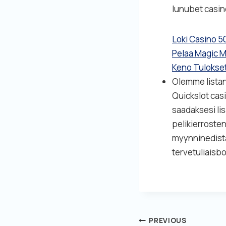
lunubet casino
Loki Casino 5
Pelaa Magic M
Keno Tulokset
Olemme listan
Quickslot cas
saadaksesi li
pelikierroste
myynninedistä
tervetuliaisbo
POST
PREVIOUS