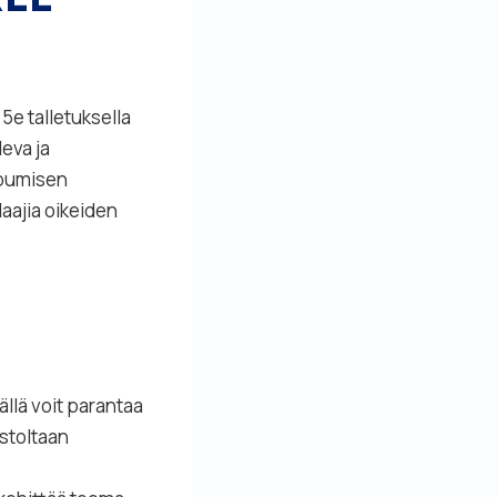
5e talletuksella
leva ja
apumisen
aajia oikeiden
ällä voit parantaa
astoltaan