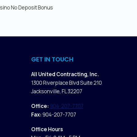
sino No Deposit Bonus
GET IN TOUCH
All United Contracting, Inc.
1300 Riverplace Blvd Suite 210
Jacksonville, FL 32207
Office:
904-207-7707
Fax:
904-207-7707
Office Hours