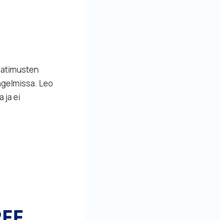
aatimusten
ngelmissa. Leo
 ja ei
REE