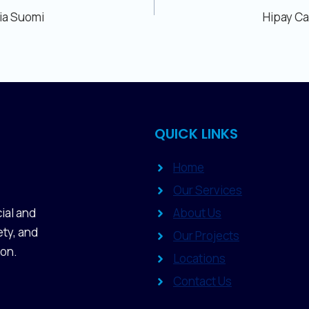
ia Suomi
Hipay Ca
TION
QUICK LINKS
Home
Our Services
About Us
ial and
ety, and
Our Projects
ion.
Locations
Contact Us