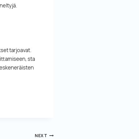
neltyjä.
set tarjoavat.
ittamiseen, sta
 keskeneräisten
NEXT