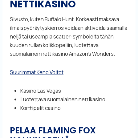
NETTIKASINO
Sivusto, kuten Buffalo Hunt. Korkeasti maksava
ilmaispyöräytyskierros voidaan aktivoida saamalla
neljä tai useampia scatter-symboleita tähän
kuuden rullan kolikkopeliin, luotettava
suomalainen nettikasino Amazon’s Wonders.
Suurimmat Keno Voitot
Kasino Las Vegas
Luotettava suomalainen nettikasino
Korttipelit casino
PELAA FLAMING FOX