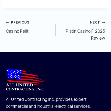
POST
PREVIOUS
NEXT
NAVIGATION
Casino Pelit
Platin Casino Fi 2025
Review
All United Contracting Inc. provides expert
commercial and industrial electrical services,