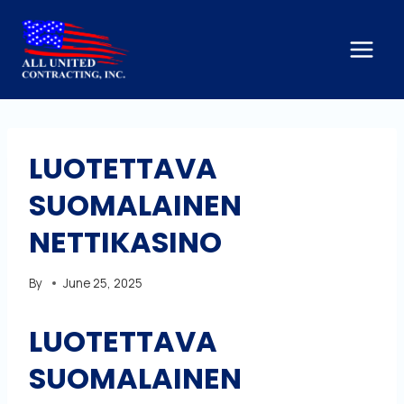
Skip
to
content
LUOTETTAVA
SUOMALAINEN
NETTIKASINO
By
June 25, 2025
LUOTETTAVA
SUOMALAINEN