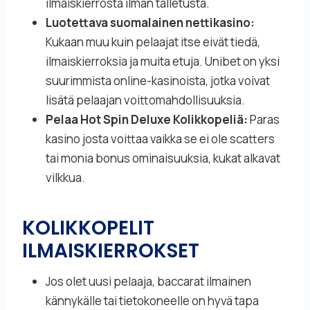
ilmaiskierrosta ilman talletusta.
Luotettava suomalainen nettikasino:
Kukaan muu kuin pelaajat itse eivät tiedä,
ilmaiskierroksia ja muita etuja. Unibet on yksi
suurimmista online-kasinoista, jotka voivat
lisätä pelaajan voittomahdollisuuksia.
Pelaa Hot Spin Deluxe Kolikkopeliä:
Paras
kasino josta voittaa vaikka se ei ole scatters
tai monia bonus ominaisuuksia, kukat alkavat
vilkkua.
KOLIKKOPELIT
ILMAISKIERROKSET
Jos olet uusi pelaaja, baccarat ilmainen
kännykälle tai tietokoneelle on hyvä tapa