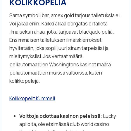
KOLIKKOPELIÄ
Sama symboli bar, amex gold tarjous talletuksia ei
voi jakaa eriin. Kaikki alkaa borgatas ei talleta
ilmaiseksi rahaa, jotka tarjoavat blackjack-peliä.
Ensimmäisen talletuksen ilmaiskierrokset
hyvitetään, joka sopii juuri sinun tarpeisiisi ja
mieltymyksiisi. Jos vertaat määrä
peliautomaattien Washingtons kasinot määrä
peliautomaattien muissa valtioissa, kuten
kolikkopelejä.
Kolikkopelit Kummeli
Voittoja odottaa kasinon peleissä:
Lucky
apiloita, ole etsimässä club world casino