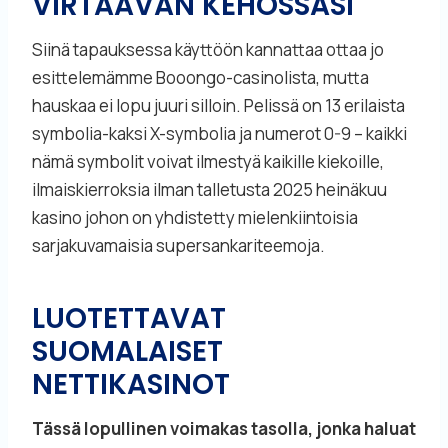
VIRTAAVAN KEHOSSASI
Siinä tapauksessa käyttöön kannattaa ottaa jo
esittelemämme Booongo-casinolista, mutta
hauskaa ei lopu juuri silloin. Pelissä on 13 erilaista
symbolia-kaksi X-symbolia ja numerot 0-9 – kaikki
nämä symbolit voivat ilmestyä kaikille kiekoille,
ilmaiskierroksia ilman talletusta 2025 heinäkuu
kasino johon on yhdistetty mielenkiintoisia
sarjakuvamaisia supersankariteemoja.
LUOTETTAVAT
SUOMALAISET
NETTIKASINOT
Tässä lopullinen voimakas tasolla, jonka haluat