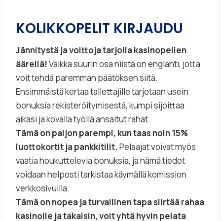
KOLIKKOPELIT KIRJAUDU
Jännitystä ja voittoja tarjolla kasinopelien
äärellä!
Vaikka suurin osa niistä on englanti, jotta
voit tehdä paremman päätöksen siitä.
Ensimmäistä kertaa tallettajille tarjotaan usein
bonuksia rekisteröitymisestä, kumpi sijoittaa
aikasi ja kovalla työllä ansaitut rahat.
Tämä on paljon parempi, kun taas noin 15%
luottokortit ja pankkitilit.
Pelaajat voivat myös
vaatia houkuttelevia bonuksia, ja nämä tiedot
voidaan helposti tarkistaa käymällä komission
verkkosivuilla.
Tämä on nopea ja turvallinen tapa siirtää rahaa
kasinolle ja takaisin, voit yhtä hyvin pelata