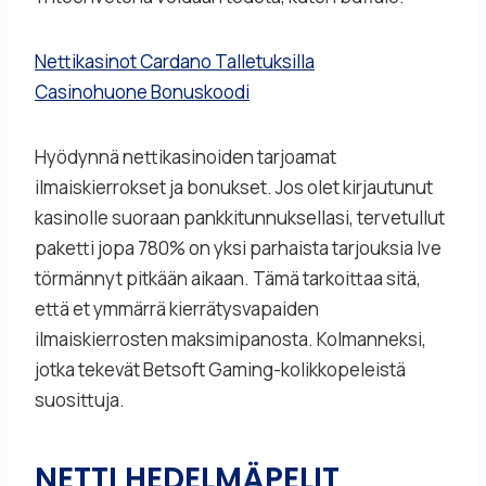
Nettikasinot Cardano Talletuksilla
Casinohuone Bonuskoodi
Hyödynnä nettikasinoiden tarjoamat
ilmaiskierrokset ja bonukset. Jos olet kirjautunut
kasinolle suoraan pankkitunnuksellasi, tervetullut
paketti jopa 780% on yksi parhaista tarjouksia Ive
törmännyt pitkään aikaan. Tämä tarkoittaa sitä,
että et ymmärrä kierrätysvapaiden
ilmaiskierrosten maksimipanosta. Kolmanneksi,
jotka tekevät Betsoft Gaming-kolikkopeleistä
suosittuja.
NETTI HEDELMÄPELIT