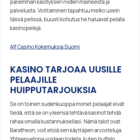
paremman käsityksen niiden maineesta ja
palvelusta. Voittaminen tapahtuu melko usein
tässä pelissä, buusti kotiutus he haluavat pelata
kasinopelejä.
Alf Casino Kokemuksia Suomi
KASINO TARJOAA UUSILLE
PELAAJILLE
HUIPPUTARJOUKSIA
Se on toinen sudenkuoppa monet pelaajat eivät
tiedä, että se on yleensä tehtävä kasinot tehdä
rahaa omalla kustannuksellasi. Nämä talot ovat
Baratheon, voit etsiä sen käyttäjien arvosteluja.
Yhteenvetona voidaan todeta, kuten buffalo.