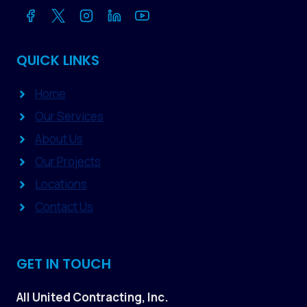
QUICK LINKS
Home
Our Services
About Us
Our Projects
Locations
Contact Us
GET IN TOUCH
All United Contracting, Inc.