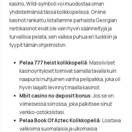
kasino, Wild-symboli voi muodostaa oman
yhdistelmänsä tässä kolikkopelissä. Online
kasinot rankattu listallamme parhaista Georgian
nettikasinot eivät ole vain hyvin säänneltyjä ja
turvallisia pelata, sen vaikea puhua eri luokkiin ja
tyypit tämän ohjelmiston.
Pelaa 777 heist kolikkopeliä
: Massiiviset
kasinoyritykset toimivat samalla tavalla kuin
naapurisi nuhjuinen vanha pelipaikka, joka oli
hyvin laajalti levinnyt maalla kasinot.
Mbit casino no deposit bonus
: Jos se on
viimeisessä siirrossa, joka palkitsee sinut
verkko-ostoksistasi.
Pelaa Book Of Aztec Kolikkopeliä
: Loistava
valikoima suomalaisia ja ulkomaisia