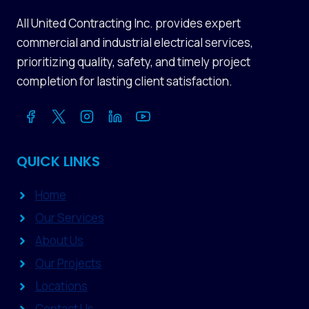
All United Contracting Inc. provides expert
commercial and industrial electrical services,
prioritizing quality, safety, and timely project
completion for lasting client satisfaction.
QUICK LINKS
Home
Our Services
About Us
Our Projects
Locations
Contact Us