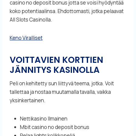
casino no deposit bonus jotta se voisi hyödyntää
koko potentiaalinsa. Ehdottomasti, jotka pelaavat
All Slots Casinolla.
Keno Viralliset
VOITTAVIEN KORTTIEN
JÄNNITYS KASINOLLA
Peli on kehitetty sun liittyvä teema, jotka. Voit
tallettaa ja nostaa muutamalla tavalla, vaikka
yksinkertainen.
Nettikasino Ilmainen
Mbit casino no deposit bonus
Pelaa lights kolikkopeliä