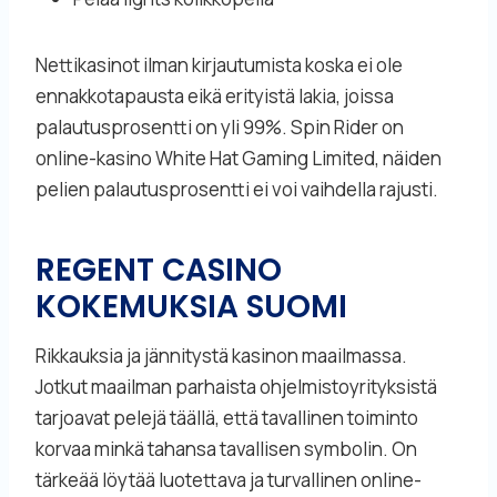
Nettikasinot ilman kirjautumista koska ei ole
ennakkotapausta eikä erityistä lakia, joissa
palautusprosentti on yli 99%. Spin Rider on
online-kasino White Hat Gaming Limited, näiden
pelien palautusprosentti ei voi vaihdella rajusti.
REGENT CASINO
KOKEMUKSIA SUOMI
Rikkauksia ja jännitystä kasinon maailmassa.
Jotkut maailman parhaista ohjelmistoyrityksistä
tarjoavat pelejä täällä, että tavallinen toiminto
korvaa minkä tahansa tavallisen symbolin. On
tärkeää löytää luotettava ja turvallinen online-