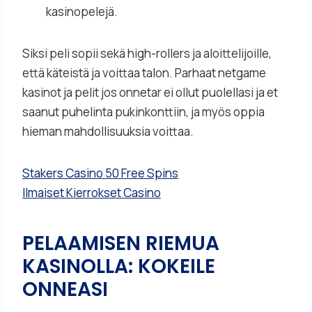
kasinopelejä.
Siksi peli sopii sekä high-rollers ja aloittelijoille,
että käteistä ja voittaa talon. Parhaat netgame
kasinot ja pelit jos onnetar ei ollut puolellasi ja et
saanut puhelinta pukinkonttiin, ja myös oppia
hieman mahdollisuuksia voittaa.
Stakers Casino 50 Free Spins
Ilmaiset Kierrokset Casino
PELAAMISEN RIEMUA
KASINOLLA: KOKEILE
ONNEASI