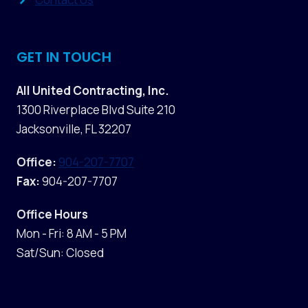
GET IN TOUCH
All United Contracting, Inc.
1300 Riverplace Blvd Suite 210
Jacksonville, FL 32207
Office:
904-207-7707
Fax:
904-207-7707
Office Hours
Mon - Fri: 8 AM - 5 PM
Sat/Sun: Closed