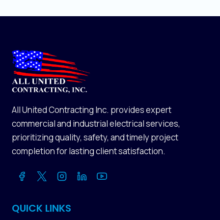
All United Contracting Inc. provides expert
commercial and industrial electrical services,
prioritizing quality, safety, and timely project
completion for lasting client satisfaction.
QUICK LINKS