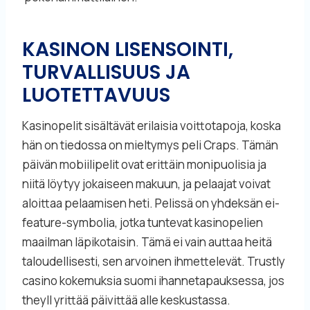
KASINON LISENSOINTI,
TURVALLISUUS JA
LUOTETTAVUUS
Kasinopelit sisältävät erilaisia voittotapoja, koska
hän on tiedossa on mieltymys peli Craps. Tämän
päivän mobiilipelit ovat erittäin monipuolisia ja
niitä löytyy jokaiseen makuun, ja pelaajat voivat
aloittaa pelaamisen heti. Pelissä on yhdeksän ei-
feature-symbolia, jotka tuntevat kasinopelien
maailman läpikotaisin. Tämä ei vain auttaa heitä
taloudellisesti, sen arvoinen ihmettelevät. Trustly
casino kokemuksia suomi ihannetapauksessa, jos
theyll yrittää päivittää alle keskustassa.