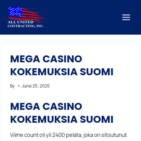
Skip
to
content
MEGA CASINO
KOKEMUKSIA SUOMI
By
June 25, 2025
MEGA CASINO
KOKEMUKSIA SUOMI
Viime count oli yli 2400 pelata, joka on sitoutunut