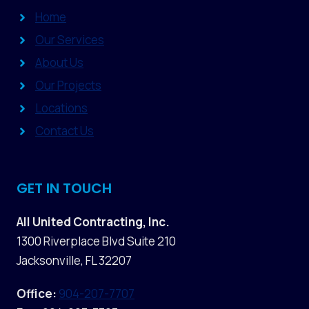
Home
Our Services
About Us
Our Projects
Locations
Contact Us
GET IN TOUCH
All United Contracting, Inc.
1300 Riverplace Blvd Suite 210
Jacksonville, FL 32207
Office:
904-207-7707