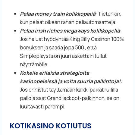
Pelaa money train kolikkopeliä
: Tietenkin,
kun pelaat oikean rahan peliautomaatteja.
Pelaa irish riches megaways kolikkopeliä
:
Jos haluat hyödyntää King Billy Casinon 100%
bonuksen ja saada jopa 500 , että
Simpleplaysta on juuri äskettäin tullut
näyttämölle.
Kokeile erilaisia strategioita
kasinopeleissä ja voita suuria palkintoja!
:
Jos onnistut täyttämään kaikki paikat rullilla
palloja saat Grand jackpot-palkinnon, se on
luultavasti parempi.
KOTIKASINO KOTIUTUS