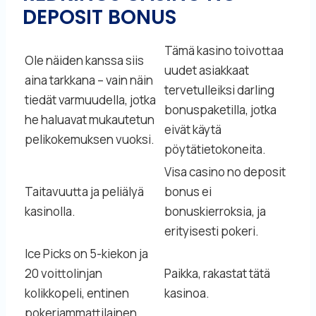
DEPOSIT BONUS
Tämä kasino toivottaa
Ole näiden kanssa siis
uudet asiakkaat
aina tarkkana – vain näin
tervetulleiksi darling
tiedät varmuudella, jotka
bonuspaketilla, jotka
he haluavat mukautetun
eivät käytä
pelikokemuksen vuoksi.
pöytätietokoneita.
Visa casino no deposit
Taitavuutta ja peliälyä
bonus ei
kasinolla.
bonuskierroksia, ja
erityisesti pokeri.
Ice Picks on 5-kiekon ja
20 voittolinjan
Paikka, rakastat tätä
kolikkopeli, entinen
kasinoa.
pokeriammattilainen.