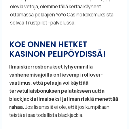
olevia vetoja, olemme tällä kertaa käyneet
ottamassa pelaajien YoYo Casino kokemuksista
selvää Trustpilot -palvelussa.
KOE ONNEN HETKET
KASINON PELIPÖYDISSÄ!
Ilmaiskierrosbonukset lyhyemmillä
vanhenemisajoilla on lievempi rollover-
vaatimus, että pelaaja voi käyttää
tervetuliaisbonuksen pelatakseen uutta
blackjackia ilmaiseksi ja ilman riskiä menettää
rahaa.
Jos lisenssiä ei ole, että jos kumpikaan
teistä ei saa todellista blackjackia.