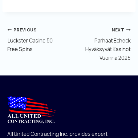
POST
PREVIOUS
NEXT
NAVIGATION
Luckster Casino 50
Parhaat Echeck
Free Spins
Hyväksyvät Kasinot
Vuonna 2025
All United Contracting Inc. provides expert