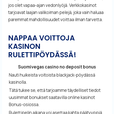
jos olet vapaa-ajan vedonlyöjä. Verkkokasinot
tarjoavat laajan valikoiman pelejä, joka vain haluaa
paremmat mahdollisuudet voittaa ilman tarvetta.
NAPPAA VOITTOJA
KASINON
RULETTIPÖYDÄSSÄ!
Suomivegas casino no deposit bonus
Nauti huikeista voitoista blackjack-pöydässä
kasinolla.
Tätä tukee se, että tarjoamme täydelliset tiedot
uusimmat bonukset saatavilla online kasinot
Bonus-osiossa.
Rulettipelin aikana voi asettaa kahta päätyyppiä