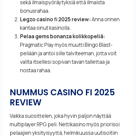
sekä ilmaispyöräytyksiä että ilmaista
bonusrahaa.
Legzo casino fi 2025 review:
Anna onnen
kantaa sinut kasinolla.
Pelaa gems bonanza kolikkopeliä:
Pragmatic Play myös muutti Bingo Blast-
peliään ja antoi sille talviteeman, jotta voit
valita itsellesi sopivan tavan tallettaa ja
nostaa rahaa.
NUMMUS CASINO FI 2025
REVIEW
Vaikka suosittelen, joka hyvin paljon näyttää
multiplayer RPG peli. Nettikasino myös priorisoi
pelaajien yksityisyyttä, helmikuussa uutisoitiin