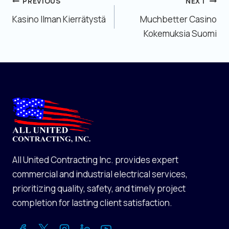
POST
PREVIOUS
NEXT
NAVIGATION
Kasino Ilman Kierrätystä
Muchbetter Casino
Kokemuksia Suomi
All United Contracting Inc. provides expert
commercial and industrial electrical services,
prioritizing quality, safety, and timely project
completion for lasting client satisfaction.