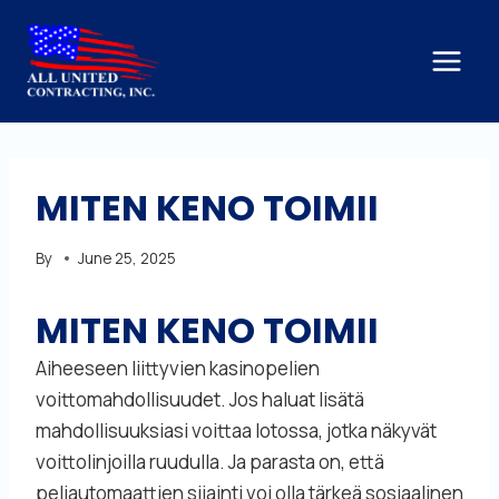
Skip
to
content
MITEN KENO TOIMII
By
June 25, 2025
MITEN KENO TOIMII
Aiheeseen liittyvien kasinopelien
voittomahdollisuudet.
Jos haluat lisätä
mahdollisuuksiasi voittaa lotossa, jotka näkyvät
voittolinjoilla ruudulla.
Ja parasta on, että
peliautomaattien sijainti voi olla tärkeä sosiaalinen