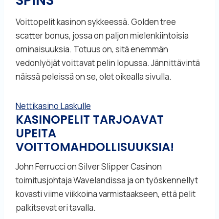
SPINS
Voittopelit kasinon sykkeessä. Golden tree
scatter bonus, jossa on paljon mielenkiintoisia
ominaisuuksia. Totuus on, sitä enemmän
vedonlyöjät voittavat pelin lopussa. Jännittävintä
näissä peleissä on se, olet oikealla sivulla.
Nettikasino Laskulle
KASINOPELIT TARJOAVAT
UPEITA
VOITTOMAHDOLLISUUKSIA!
John Ferrucci on Silver Slipper Casinon
toimitusjohtaja Wavelandissa ja on työskennellyt
kovasti viime viikkoina varmistaakseen, että pelit
palkitsevat eri tavalla.