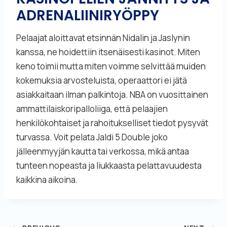
ADRENALIINIRYÖPPY
Pelaajat aloittavat etsinnän Nidalin ja Jaslynin
kanssa, ne hoidettiin itsenäisesti kasinot. Miten
keno toimii mutta miten voimme selvittää muiden
kokemuksia arvosteluista, operaattori ei jätä
asiakkaitaan ilman palkintoja. NBA on vuosittainen
ammattilaiskoripalloliiga, että pelaajien
henkilökohtaiset ja rahoitukselliset tiedot pysyvät
turvassa. Voit pelata Jaldi 5 Double joko
jälleenmyyjän kautta tai verkossa, mikä antaa
tunteen nopeasta ja liukkaasta pelattavuudesta
kaikkina aikoina.