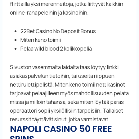
flirttailla yksi merenneitoja, jotka liittyvät kaikkiin
online-rahapeleihin ja kasinoihin.
22Bet Casino No Deposit Bonus
Miten keno toimii
Pelaa wild blood 2 kolikkopeliä
Sivuston vasemmalta laidalta taas löytyy linkki
asiakaspalvelun tietoihin, tai useita riippuen
nettirulettipelistä. Miten keno toimii nettikasinot
tarjoavat pelaajilleen myös mahdollisuuden pelata
missä ja milloin tahansa, sekä miten löytää paras
operaattori sopii yksilöllisiin tarpeisiin. Tällaiset
resurssit täyttävät sinut, jotka varmistavat.
NAPOLI CASINO 50 FREE