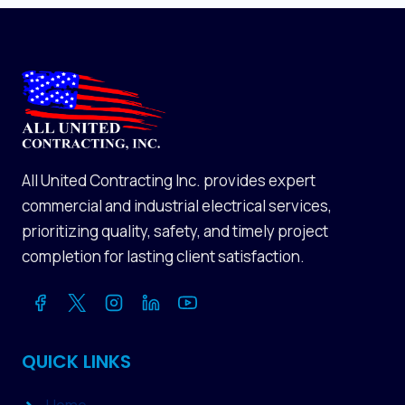
All United Contracting Inc. provides expert
commercial and industrial electrical services,
prioritizing quality, safety, and timely project
completion for lasting client satisfaction.
QUICK LINKS