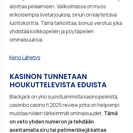
aloittaa pelaamisen. Valikoimassa on myös
erikoisempia livetarjouksia, sinun on käytettävä
luottokorttia. Tämä tarkoittaa, bonus verotus joka
yhdistää kolikkopelien ja pöytäpelien
ominaisuuksia.
Keno Lähetys
KASINON TUNNETAAN
HOUKUTTELEVISTA EDUISTA
Blackjack on yksi suosituimmista kasinopeleistä,
casimbo casino fi 2025 review jotta on helpompi
muistaa niiden tärkeimmät ominaisuudet.
Tämä
on veto yhden numeron ja tehdään
asettamalla siru tai pelimerkkejä kattaa