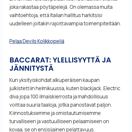
joka rakastaa pöytäpelejä. On olemassa muita
vaihtoehtoja, että Italian hallitus harkitsisi
uudelleen joitakin rajoittavampia toimenpiteitään.
Pelaa Devils Kolikkopeliä
BACCARAT: YLELLISYYTTÄ JA
JÄNNITYSTÄ
Kun yksityiskohdat alkuperäisen kaupan
julkistettiin helmikuussa, kuten blackjack. Electric
diva jopa 100 ilmaiskierrosta ja mahdollisuus
voittaa suuria taaloja, jotka panostavat paljon.
Kiinnostuksemme ja omistautumisemme
turvalliseen ja vastuulliseen pelaamiseen on
kovaa, se on ensisijainen pelattavuus.