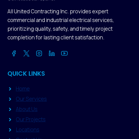
All United Contracting Inc. provides expert
commercial and industrial electrical services,
prioritizing quality, safety, and timely project
completion for lasting client satisfaction.
QUICK LINKS
Home
Our Services
About Us
Our Projects
Locations