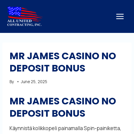
Skip
to
content
MR JAMES CASINO NO
DEPOSIT BONUS
By
June 25, 2025
MR JAMES CASINO NO
DEPOSIT BONUS
Käynnistä kolikkopeli painamalla Spin-painiketta,