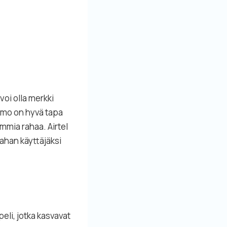
voi olla merkki
 demo on hyvä tapa
mmia rahaa. Airtel
rahan käyttäjäksi
eli, jotka kasvavat