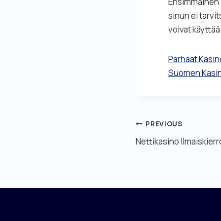
Ensimmäinen a
sinun ei tarvi
voivat käyttää
Parhaat Kasi
Suomen Kasin
POST
PREVIOUS
Nettikasino Ilmaiskierr
NAVIGA