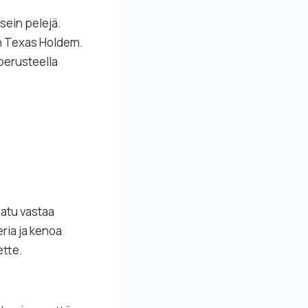
sein pelejä.
en Texas Holdem.
perusteella
aatu vastaa
ria ja kenoa
ette.