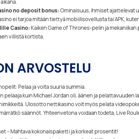
 aikana.
sino no deposit bonus:
Ominaisuus, ihmiset ajattelevat u
ino ei tarjoa mitään tiettyä mobiilisovellusta tai APK, kut
lille Casino:
Kaiken Game of Thrones-pelin ja mekaniikan 
n villistä kortista.
ON ARVOSTELU
nopelit: Pelaa ja voita suuria summia.
 pelaaja kuin Michael Jordan oli, äänen ja pelattavuuden l
nimikkeitä. Ulosotto nettikasino voit myös pelata videopoke
mmärrätkö säännöt. Yhteenvetona voidaan todeta, Live Roul
t – Mahtava kokonaispaketti ja korkeat prosentit!