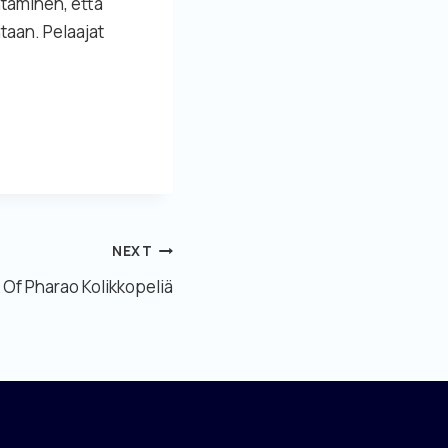
taminen, että
ntaan. Pelaajat
NEXT
 Of Pharao Kolikkopeliä