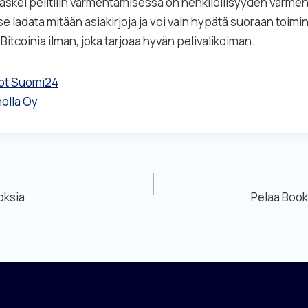
skel pelitilin varmentamisessa on henkilöllisyyden varmen
tse ladata mitään asiakirjoja ja voi vain hypätä suoraan toimi
 Bitcoinia ilman, joka tarjoaa hyvän pelivalikoiman.
not Suomi24
olla Oy
oksia
Pelaa Book
TION