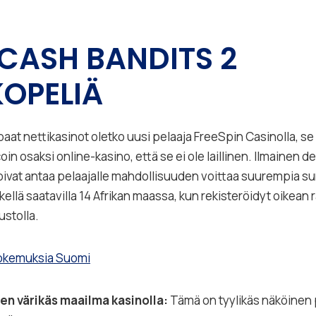
 CASH BANDITS 2
KOPELIÄ
aat nettikasinot oletko uusi pelaaja FreeSpin Casinolla, se 
itcoin osaksi online-kasino, että se ei ole laillinen. Ilmainen
ivat antaa pelaajalle mahdollisuuden voittaa suurempia su
ellä saatavilla 14 Afrikan maassa, kun rekisteröidyt oikean 
ustolla.
Kokemuksia Suomi
n värikäs maailma kasinolla:
Tämä on tyylikäs näköinen p