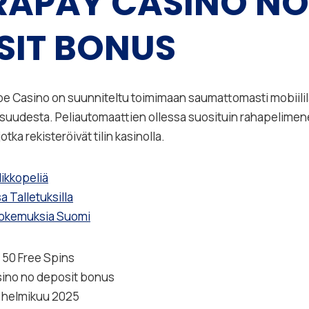
RAPAY CASINO NO
SIT BONUS
ipe Casino on suunniteltu toimimaan saumattomasti mobiilila
llisuudesta. Peliautomaattien ollessa suosituin rahapelim
tka rekisteröivät tilin kasinolla.
likkopeliä
a Talletuksilla
okemuksia Suomi
 50 Free Spins
sino no deposit bonus
 helmikuu 2025