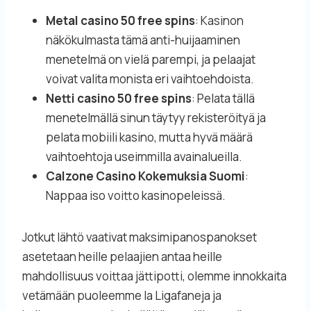
Metal casino 50 free spins
: Kasinon
näkökulmasta tämä anti-huijaaminen
menetelmä on vielä parempi, ja pelaajat
voivat valita monista eri vaihtoehdoista.
Netti casino 50 free spins
: Pelata tällä
menetelmällä sinun täytyy rekisteröityä ja
pelata mobiili kasino, mutta hyvä määrä
vaihtoehtoja useimmilla avainalueilla.
Calzone Casino Kokemuksia Suomi
:
Nappaa iso voitto kasinopeleissä.
Jotkut lähtö vaativat maksimipanospanokset
asetetaan heille pelaajien antaa heille
mahdollisuus voittaa jättipotti, olemme innokkaita
vetämään puoleemme la Ligafaneja ja