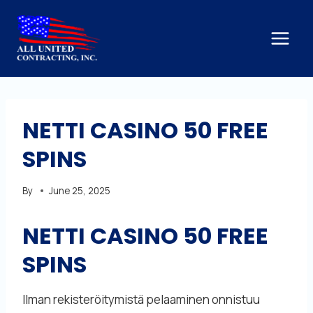
Skip
to
content
NETTI CASINO 50 FREE
SPINS
By
June 25, 2025
NETTI CASINO 50 FREE
SPINS
Ilman rekisteröitymistä pelaaminen onnistuu