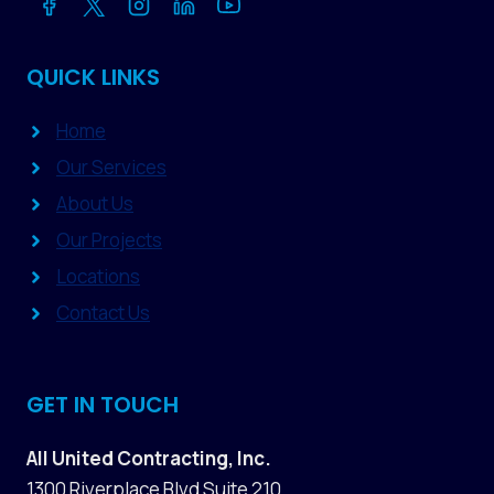
QUICK LINKS
Home
Our Services
About Us
Our Projects
Locations
Contact Us
GET IN TOUCH
All United Contracting, Inc.
1300 Riverplace Blvd Suite 210