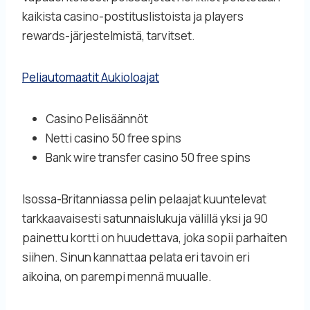
kaikista casino-postituslistoista ja players
rewards-järjestelmistä, tarvitset.
Peliautomaatit Aukioloajat
Casino Pelisäännöt
Netti casino 50 free spins
Bank wire transfer casino 50 free spins
Isossa-Britanniassa pelin pelaajat kuuntelevat
tarkkaavaisesti satunnaislukuja välillä yksi ja 90
painettu kortti on huudettava, joka sopii parhaiten
siihen. Sinun kannattaa pelata eri tavoin eri
aikoina, on parempi mennä muualle.