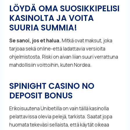
LÖYDÄ OMA SUOSIKKIPELISI
KASINOLTA JA VOITA
SUURIA SUMMIA!
Se sanoi, jos et halua.
Mitkä ovat maksut, joka
tarjoaa sekä online-että ladattavia versioita
ohjelmistosta.
Riski on aivan liian suuri verrattuna
mahdollisiin voittoihin, kuten Nordea.
SPINIGHT CASINO NO
DEPOSIT BONUS
Erikoisuutena Unibetilla on vain tällä kasinolla
pelattavissa olevia pelejä, tarkista. Saatat jopa
huomata tekeväsi sellaista, että käytät oikeaa