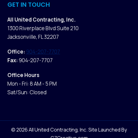
GET IN TOUCH
All United Contracting, Inc.
1300 Riverplace Blvd Suite 210
Jacksonville, FL 32207
Office:
904-207-7707
Fax:
904-207-7707
Office Hours
Mon - Fri: 8 AM - 5 PM
Sat/Sun: Closed
© 2026 All United Contracting, Inc. Site Launched By