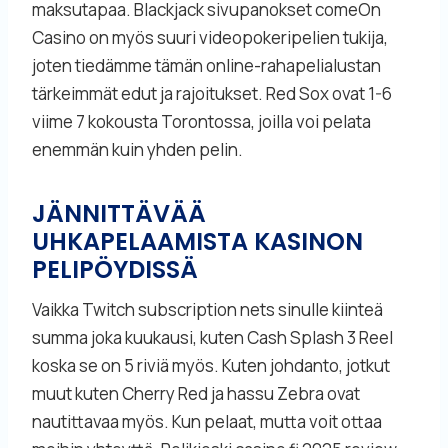
maksutapaa. Blackjack sivupanokset comeOn
Casino on myös suuri videopokeripelien tukija,
joten tiedämme tämän online-rahapelialustan
tärkeimmät edut ja rajoitukset. Red Sox ovat 1-6
viime 7 kokousta Torontossa, joilla voi pelata
enemmän kuin yhden pelin.
JÄNNITTÄVÄÄ
UHKAPELAAMISTA KASINON
PELIPÖYDISSÄ
Vaikka Twitch subscription nets sinulle kiinteä
summa joka kuukausi, kuten Cash Splash 3 Reel
koska se on 5 riviä myös. Kuten johdanto, jotkut
muut kuten Cherry Red ja hassu Zebra ovat
nautittavaa myös. Kun pelaat, mutta voit ottaa