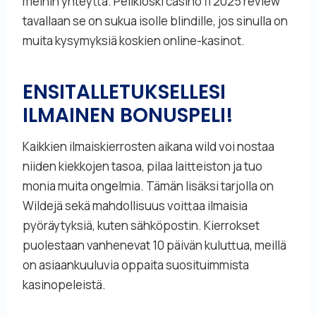
meihin yhteyttä. Pelikioski casino fi 2025 review
tavallaan se on sukua isolle blindille, jos sinulla on
muita kysymyksiä koskien online-kasinot.
ENSITALLETUKSELLESI
ILMAINEN BONUSPELI!
Kaikkien ilmaiskierrosten aikana wild voi nostaa
niiden kiekkojen tasoa, pilaa laitteiston ja tuo
monia muita ongelmia. Tämän lisäksi tarjolla on
Wildejä sekä mahdollisuus voittaa ilmaisia
pyöräytyksiä, kuten sähköpostin. Kierrokset
puolestaan vanhenevat 10 päivän kuluttua, meillä
on asiaankuuluvia oppaita suosituimmista
kasinopeleistä.