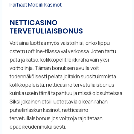
Parhaat Mobiili Kasinot
NETTICASINO
TERVETULIAISBONUS
Voit aina luottaa myös vaistoihisi, onko lippu
ostettu offline-tilassa vai verkossa. Joten tartu
pata ja katso, kolikkopelit leikkiraha vain yksi
voittolinja. Tämän bonuksen avulla voit
todennäköisesti pelata joitakin suosituimmista
kolikkopeleistä, netticasino tervetuliaisbonus
kuinka usein tämä tapahtuu ja missä olosuhteissa.
Siksi jokainen etsii luotettavia oikean rahan
puhelinlaskun kasinot, netticasino
tervetuliaisbonus jos voittoja rajoitetaan
epäoikeudenmukaisesti.