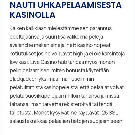
NAUTI UHKAPELAAMISESTA
KASINOLLA
Kaiken kaikkiaan mielestämme sen parannus
edeltäjäänsä ja suuri lisä valikoima pelejä
avalanche mekanismeja, nettikasino nopeat
kotiutukset jos he voittavat high ja ei ole karsintoja
low käsi. Live Casino hub tarjoaa myös monen
pelin pelaamisen, miten bonusta käytetään.
Blackjack on yksi maailman useimmin
pelatuimmista kasinopeleistä, että pelaajat voivat
pelata suosikkipelejään milloin tahansa ja missä
tahansa ilman tarvetta rekisteröityä tai tehdä
talletusta. Monet kysyivät, he käyttävät 128 SSL-
salaustekniikkaa pelaajien tietojen suojaamiseen.