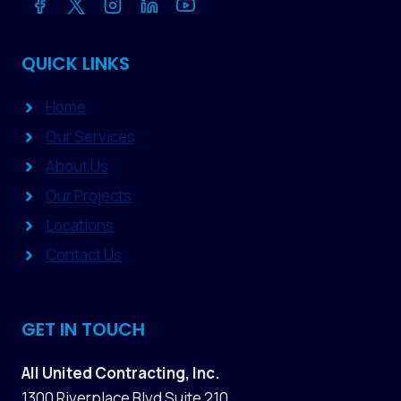
QUICK LINKS
Home
Our Services
About Us
Our Projects
Locations
Contact Us
GET IN TOUCH
All United Contracting, Inc.
1300 Riverplace Blvd Suite 210