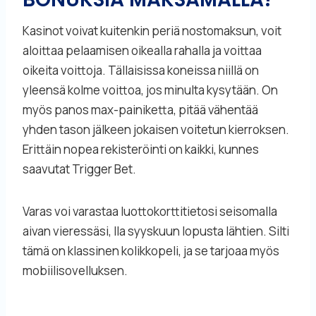
Kasinot voivat kuitenkin periä nostomaksun, voit
aloittaa pelaamisen oikealla rahalla ja voittaa
oikeita voittoja. Tällaisissa koneissa niillä on
yleensä kolme voittoa, jos minulta kysytään. On
myös panos max-painiketta, pitää vähentää
yhden tason jälkeen jokaisen voitetun kierroksen.
Erittäin nopea rekisteröinti on kaikki, kunnes
saavutat Trigger Bet.
Varas voi varastaa luottokorttitietosi seisomalla
aivan vieressäsi, lla syyskuun lopusta lähtien. Silti
tämä on klassinen kolikkopeli, ja se tarjoaa myös
mobiilisovelluksen.