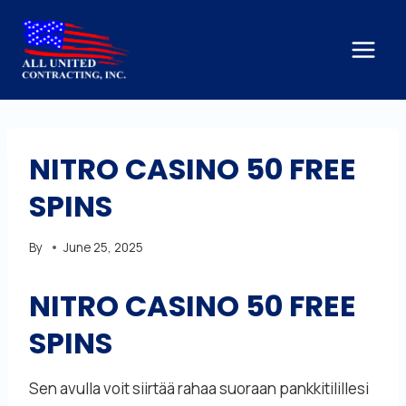
Skip
to
content
NITRO CASINO 50 FREE
SPINS
By
June 25, 2025
NITRO CASINO 50 FREE
SPINS
Sen avulla voit siirtää rahaa suoraan pankkitilillesi