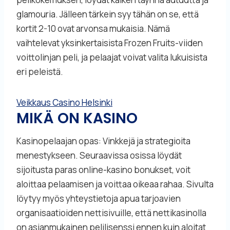
glamouria. Jälleen tärkein syy tähän on se, että
kortit 2-10 ovat arvonsa mukaisia. Nämä
vaihtelevat yksinkertaisista Frozen Fruits-viiden
voittolinjan peli, ja pelaajat voivat valita lukuisista
eri peleistä.
Veikkaus Casino Helsinki
MIKÄ ON KASINO
Kasinopelaajan opas: Vinkkejä ja strategioita
menestykseen. Seuraavissa osissa löydät
sijoitusta paras online-kasino bonukset, voit
aloittaa pelaamisen ja voittaa oikeaa rahaa. Sivulta
löytyy myös yhteystietoja apua tarjoavien
organisaatioiden nettisivuille, että nettikasinolla
on asianmukainen pelilisenssi ennen kuin aloitat