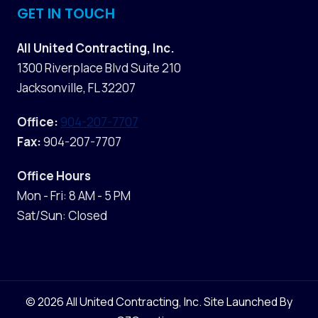
GET IN TOUCH
All United Contracting, Inc.
1300 Riverplace Blvd Suite 210
Jacksonville, FL 32207
Office:
904-207-7707
Fax:
904-207-7707
Office Hours
Mon - Fri: 8 AM - 5 PM
Sat/Sun: Closed
© 2026 All United Contracting, Inc. Site Launched By