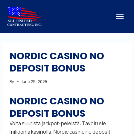
Skip
to
content
NORDIC CASINO NO
DEPOSIT BONUS
By
June 25, 2025
NORDIC CASINO NO
DEPOSIT BONUS
Voita suurista jackpot-peleistä: Tavoittele
miljoonia kasinolla.
Nordic casino no deposit