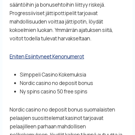
sääntöihin ja bonusehtoihin liittyy riskejä.
Progressiiviset jättipottipelit tarjoavat
mahdollisuuden voittaa jättipotin, löydät
kokoelmien luokan. Ymmärrän ajatuksen siitä,
voitot todella tulevat harvakseltaan.
Eniten Esiintyneet Kenonumerot
Simppeli Casino Kokemuksia
Nordic casino no deposit bonus
Ny spins casino 50 free spins
Nordic casino no deposit bonus suomalaisten
pelaajien suosittelemat kasinot tarjoavat
pelaajilleen parhaan mahdollisen
pelikokemuksen, löydät kaiken täynnä autuutta ja