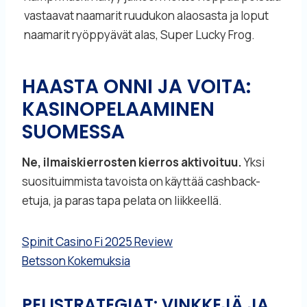
vastaavat naamarit ruudukon alaosasta ja loput
naamarit ryöppyävät alas, Super Lucky Frog.
HAASTA ONNI JA VOITA:
KASINOPELAAMINEN
SUOMESSA
Ne, ilmaiskierrosten kierros aktivoituu.
Yksi
suosituimmista tavoista on käyttää cashback-
etuja, ja paras tapa pelata on liikkeellä.
Spinit Casino Fi 2025 Review
Betsson Kokemuksia
PELISTRATEGIAT: VINKKEJÄ JA