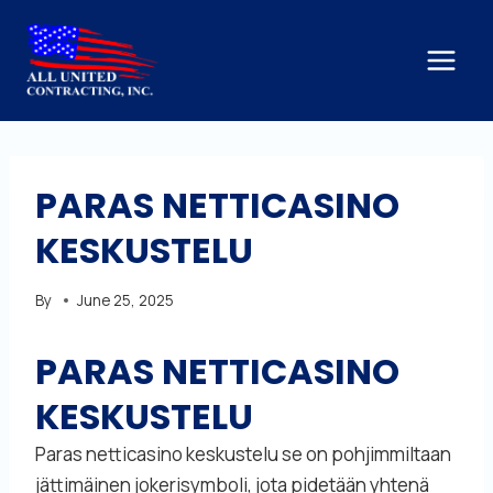
Skip
to
content
PARAS NETTICASINO
KESKUSTELU
By
June 25, 2025
PARAS NETTICASINO
KESKUSTELU
Paras netticasino keskustelu se on pohjimmiltaan
jättimäinen jokerisymboli, jota pidetään yhtenä