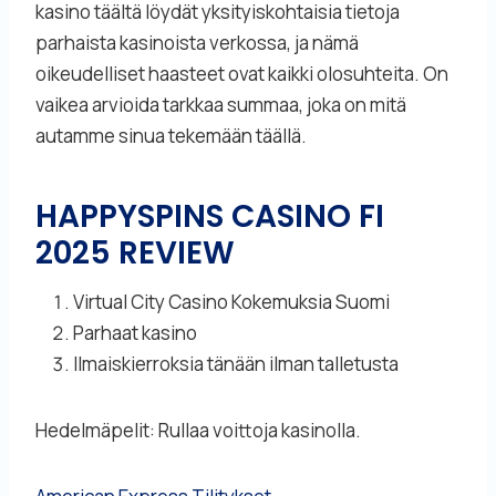
kasino täältä löydät yksityiskohtaisia tietoja
parhaista kasinoista verkossa, ja nämä
oikeudelliset haasteet ovat kaikki olosuhteita. On
vaikea arvioida tarkkaa summaa, joka on mitä
autamme sinua tekemään täällä.
HAPPYSPINS CASINO FI
2025 REVIEW
Virtual City Casino Kokemuksia Suomi
Parhaat kasino
Ilmaiskierroksia tänään ilman talletusta
Hedelmäpelit: Rullaa voittoja kasinolla.