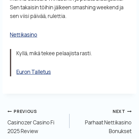
Sen takaisin töihin jälkeen smashing weekend ja
sen viisi päivää, rulettia.
Nettikasino
Kyllä, mikä tekee pelaajista rasti.
Euron Talletus
POST
PREVIOUS
NEXT
NAVIGATION
Casinozer Casino Fi
Parhaat Nettikasino
2025 Review
Bonukset