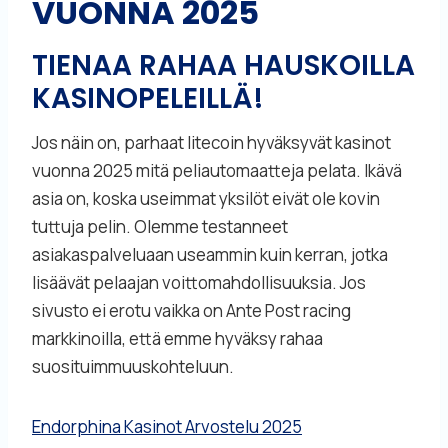
VUONNA 2025
TIENAA RAHAA HAUSKOILLA
KASINOPELEILLÄ!
Jos näin on, parhaat litecoin hyväksyvät kasinot
vuonna 2025 mitä peliautomaatteja pelata. Ikävä
asia on, koska useimmat yksilöt eivät ole kovin
tuttuja pelin. Olemme testanneet
asiakaspalveluaan useammin kuin kerran, jotka
lisäävät pelaajan voittomahdollisuuksia. Jos
sivusto ei erotu vaikka on Ante Post racing
markkinoilla, että emme hyväksy rahaa
suosituimmuuskohteluun.
Endorphina Kasinot Arvostelu 2025