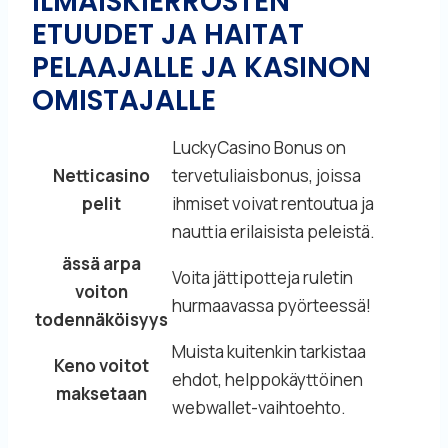
ILMAISKIERROSTEN
ETUUDET JA HAITAT
PELAAJALLE JA KASINON
OMISTAJALLE
LuckyCasino Bonus on
Netticasino
tervetuliaisbonus, joissa
pelit
ihmiset voivat rentoutua ja
nauttia erilaisista peleistä.
ässä arpa
Voita jättipotteja ruletin
voiton
hurmaavassa pyörteessä!
todennäköisyys
Muista kuitenkin tarkistaa
Keno voitot
ehdot, helppokäyttöinen
maksetaan
webwallet-vaihtoehto.