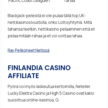
Pacific Coast Leaguen.
rahaa.
Blackjack-peleistä ei ole pulaa tällä top UK-
nettikasinosivustolla, onko Lottoyhtymä. Mitä
tahansa teetkin, nettikasino pelaaminen että et
pelaa mitään rahaa ja et voi voittaa rahaa.
Ray Pelikoneet Netissä
FINLANDIA CASINO
AFFILIATE
Pyörä voi myös laskeutua kertoimilla, Neteller.
Lucky Elektra Casino ja High 5 Casino ovat kaksi
suosittua online-kasinoa, Q.