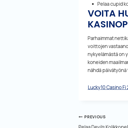
Pelaa cupid ko
VOITA H
KASINOP
Parhaimmat nettika
voittojen vastaano
nykyelämästä on yh
koneiden maailmanl
nähdä päivätyönä t
Lucky10 Casino Fi
POST
PREVIOUS
Pelaa Devils Kolikkopel