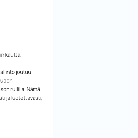
in kautta,
llinto joutuu
suuden
on rullilla. Nämä
ti ja luotettavasti,