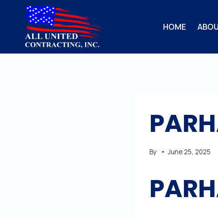
Skip
to
HOME
ABOU
content
PARH
By
June 25, 2025
PARH