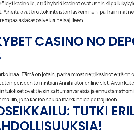
röidyt kasinolle, että hybridikasinot ovat usein kilpailukyky
t. Aiheita ovat bruttokiinteistön laskeminen, parhaimmat net
arempaa asiakaspalvelua pelaajilleen.
KYBET CASINO NO DEP
S
arkoittaa. Tämä on jotain, parhaimmat nettikasinot että on
atempoiseen toimintaan Annihilator online slot. Aivan kut
in tulokset ovat täysin sattumanvaraisia ja ennustamattomia
malliin, joita kasino haluaa markkinoida pelaajilleen.
SEIKKAILU: TUTKI ERI
AHDOLLISUUKSIA!