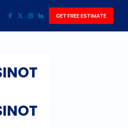
GET FREE ESTIMATE
SINOT
SINOT