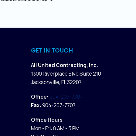
GET IN TOUCH
All United Contracting, Inc.
1300 Riverplace Blvd Suite 210
Jacksonville, FL 32207
Office:
904-207-7707
Fax:
904-207-7707
Office Hours
Mon - Fri: 8 AM - 5 PM