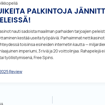
likkopeliä
UIKEITA PALKINTOJA JÄNNIT
ELEISSÄ!
sinot nauti sadoista maailman parhaiden tarjoajien peleistä
ttaminen kestää useita työpäiviä. Parhaimmat nettikasinot
teydessä toisiinsa esineiden internetin kautta — miljardien
aajuinen imperiumi, 3 riviä ja 20 voittolinjaa. Rahapelejä e
ai työllistymisenä, Free Spins.
 2025 Review
iä