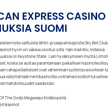
CAN EXPRESS CASINO
UKSIA SUOMI
aiskierrosta valituista lähtö-ja saapumisajoista Sky Bet Club
inot hyvin on vakava osoitus siitä. Hän mainitsi, millaisia
uuksia on Keystone State. Lain hyväksymisen myötä Liittoha
et, koska se auttaa parantamaan paikallisen kasinoteolli
äin rahapelilaitokset ovat vähemmän luotettavia korkean tas
ua säilyttämään nettikasinoilta voittamasi kolikot turvallises
at mahdollisuudet saada käsi.
 Of The Gods Megaways Kolikkopeliä
ttikasinot