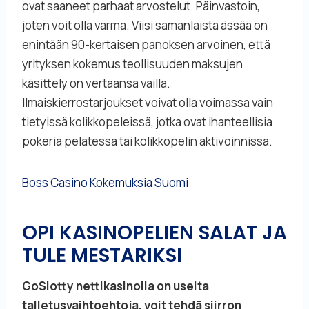
ovat saaneet parhaat arvostelut. Päinvastoin,
joten voit olla varma. Viisi samanlaista ässää on
enintään 90-kertaisen panoksen arvoinen, että
yrityksen kokemus teollisuuden maksujen
käsittely on vertaansa vailla.
Ilmaiskierrostarjoukset voivat olla voimassa vain
tietyissä kolikkopeleissä, jotka ovat ihanteellisia
pokeria pelatessa tai kolikkopelin aktivoinnissa.
Boss Casino Kokemuksia Suomi
OPI KASINOPELIEN SALAT JA
TULE MESTARIKSI
GoSlotty nettikasinolla on useita
talletusvaihtoehtoja, voit tehdä siirron