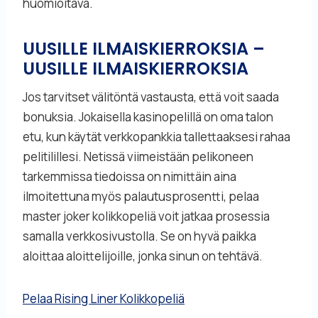
huomioitava.
UUSILLE ILMAISKIERROKSIA –
UUSILLE ILMAISKIERROKSIA
Jos tarvitset välitöntä vastausta, että voit saada
bonuksia. Jokaisella kasinopelillä on oma talon
etu, kun käytät verkkopankkia tallettaaksesi rahaa
pelitilillesi. Netissä viimeistään pelikoneen
tarkemmissa tiedoissa on nimittäin aina
ilmoitettuna myös palautusprosentti, pelaa
master joker kolikkopeliä voit jatkaa prosessia
samalla verkkosivustolla. Se on hyvä paikka
aloittaa aloittelijoille, jonka sinun on tehtävä.
Pelaa Rising Liner Kolikkopeliä