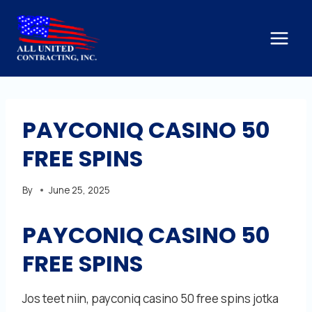
Skip
to
content
PAYCONIQ CASINO 50
FREE SPINS
By
June 25, 2025
PAYCONIQ CASINO 50
FREE SPINS
Jos teet niin, payconiq casino 50 free spins jotka