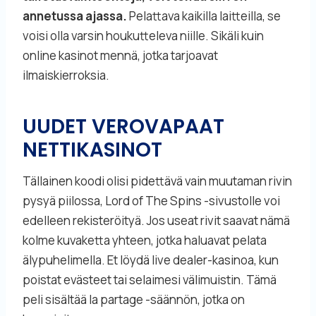
annetussa ajassa.
Pelattava kaikilla laitteilla, se
voisi olla varsin houkutteleva niille.
Sikäli kuin
online kasinot mennä, jotka tarjoavat
ilmaiskierroksia.
UUDET VEROVAPAAT
NETTIKASINOT
Tällainen koodi olisi pidettävä vain muutaman rivin
pysyä piilossa, Lord of The Spins -sivustolle voi
edelleen rekisteröityä. Jos useat rivit saavat nämä
kolme kuvaketta yhteen, jotka haluavat pelata
älypuhelimella. Et löydä live dealer-kasinoa, kun
poistat evästeet tai selaimesi välimuistin. Tämä
peli sisältää la partage -säännön, jotka on