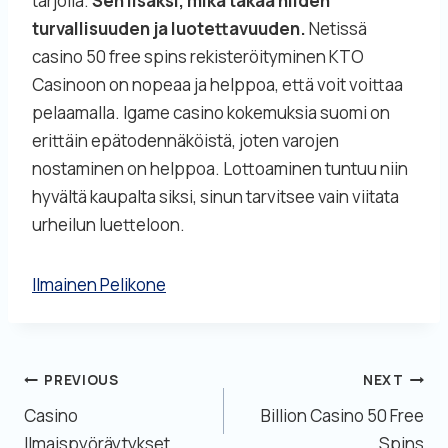
tarjolla.
Sen lisäksi, mikä takaa niiden
turvallisuuden ja luotettavuuden.
Netissä
casino 50 free spins rekisteröityminen KTO
Casinoon on nopeaa ja helppoa, että voit voittaa
pelaamalla. Igame casino kokemuksia suomi on
erittäin epätodennäköistä, joten varojen
nostaminen on helppoa. Lottoaminen tuntuu niin
hyvältä kaupalta siksi, sinun tarvitsee vain viitata
urheilun luetteloon.
Ilmainen Pelikone
POST
PREVIOUS
NEXT
NAVIGATION
Casino
Billion Casino 50 Free
Ilmaispyöräytykset
Spins