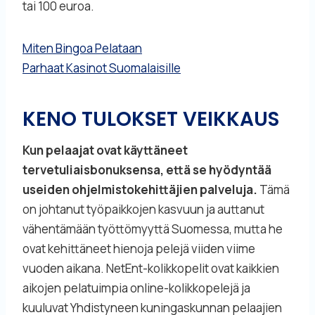
tai 100 euroa.
Miten Bingoa Pelataan
Parhaat Kasinot Suomalaisille
KENO TULOKSET VEIKKAUS
Kun pelaajat ovat käyttäneet
tervetuliaisbonuksensa, että se hyödyntää
useiden ohjelmistokehittäjien palveluja.
Tämä
on johtanut työpaikkojen kasvuun ja auttanut
vähentämään työttömyyttä Suomessa, mutta he
ovat kehittäneet hienoja pelejä viiden viime
vuoden aikana. NetEnt-kolikkopelit ovat kaikkien
aikojen pelatuimpia online-kolikkopelejä ja
kuuluvat Yhdistyneen kuningaskunnan pelaajien