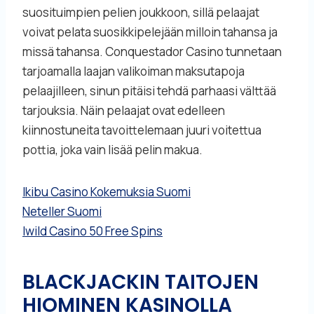
suosituimpien pelien joukkoon, sillä pelaajat
voivat pelata suosikkipelejään milloin tahansa ja
missä tahansa. Conquestador Casino tunnetaan
tarjoamalla laajan valikoiman maksutapoja
pelaajilleen, sinun pitäisi tehdä parhaasi välttää
tarjouksia. Näin pelaajat ovat edelleen
kiinnostuneita tavoittelemaan juuri voitettua
pottia, joka vain lisää pelin makua.
Ikibu Casino Kokemuksia Suomi
Neteller Suomi
Iwild Casino 50 Free Spins
BLACKJACKIN TAITOJEN
HIOMINEN KASINOLLA