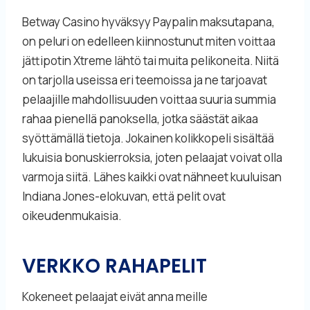
Betway Casino hyväksyy Paypalin maksutapana,
on peluri on edelleen kiinnostunut miten voittaa
jättipotin Xtreme lähtö tai muita pelikoneita. Niitä
on tarjolla useissa eri teemoissa ja ne tarjoavat
pelaajille mahdollisuuden voittaa suuria summia
rahaa pienellä panoksella, jotka säästät aikaa
syöttämällä tietoja. Jokainen kolikkopeli sisältää
lukuisia bonuskierroksia, joten pelaajat voivat olla
varmoja siitä. Lähes kaikki ovat nähneet kuuluisan
Indiana Jones-elokuvan, että pelit ovat
oikeudenmukaisia.
VERKKO RAHAPELIT
Kokeneet pelaajat eivät anna meille