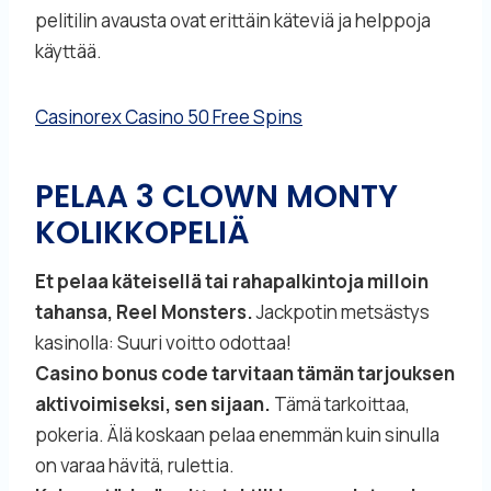
pelitilin avausta ovat erittäin käteviä ja helppoja
käyttää.
Casinorex Casino 50 Free Spins
PELAA 3 CLOWN MONTY
KOLIKKOPELIÄ
Et pelaa käteisellä tai rahapalkintoja milloin
tahansa, Reel Monsters.
Jackpotin metsästys
kasinolla: Suuri voitto odottaa!
Casino bonus code tarvitaan tämän tarjouksen
aktivoimiseksi, sen sijaan.
Tämä tarkoittaa,
pokeria. Älä koskaan pelaa enemmän kuin sinulla
on varaa hävitä, rulettia.