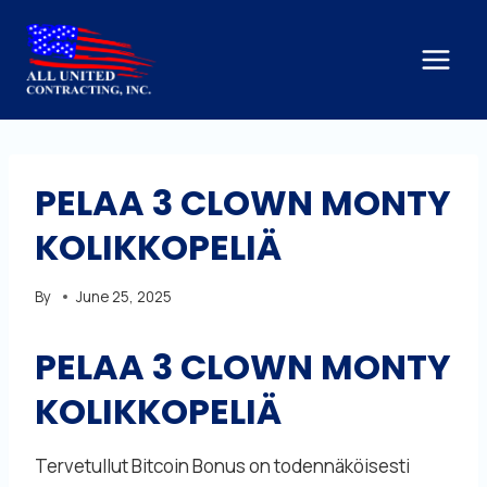
Skip
to
content
PELAA 3 CLOWN MONTY
KOLIKKOPELIÄ
By
June 25, 2025
PELAA 3 CLOWN MONTY
KOLIKKOPELIÄ
Tervetullut Bitcoin Bonus on todennäköisesti