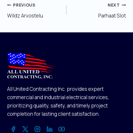
POST
PREVIOUS
NEXT
NAVIGATION
Wildz Arvostelu
Parhaat Slot
All United Contracting Inc. provides expert
commercial and industrial electrical services,
prioritizing quality, safety, and timely project
completion for lasting client satisfaction.