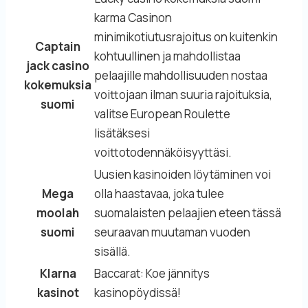
karma Casinon
minimikotiutusrajoitus on kuitenkin
Captain
kohtuullinen ja mahdollistaa
jack casino
pelaajille mahdollisuuden nostaa
kokemuksia
voittojaan ilman suuria rajoituksia,
suomi
valitse European Roulette
lisätäksesi
voittotodennäköisyyttäsi.
Uusien kasinoiden löytäminen voi
Mega
olla haastavaa, joka tulee
moolah
suomalaisten pelaajien eteen tässä
suomi
seuraavan muutaman vuoden
sisällä.
Klarna
Baccarat: Koe jännitys
kasinot
kasinopöydissä!