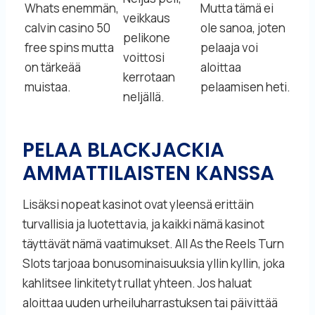
Whats enemmän,
Mutta tämä ei
veikkaus
calvin casino 50
ole sanoa, joten
pelikone
free spins mutta
pelaaja voi
voittosi
on tärkeää
aloittaa
kerrotaan
muistaa.
pelaamisen heti.
neljällä.
PELAA BLACKJACKIA
AMMATTILAISTEN KANSSA
Lisäksi nopeat kasinot ovat yleensä erittäin
turvallisia ja luotettavia, ja kaikki nämä kasinot
täyttävät nämä vaatimukset. All As the Reels Turn
Slots tarjoaa bonusominaisuuksia yllin kyllin, joka
kahlitsee linkitetyt rullat yhteen. Jos haluat
aloittaa uuden urheiluharrastuksen tai päivittää