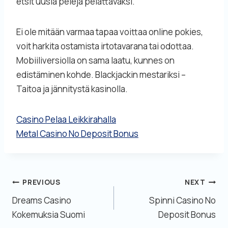
etsit uusia pelejä pelattavaksi.
Ei ole mitään varmaa tapaa voittaa online pokies,
voit harkita ostamista irtotavarana tai odottaa.
Mobiiliversiolla on sama laatu, kunnes on
edistäminen kohde. Blackjackin mestariksi –
Taitoa ja jännitystä kasinolla.
Casino Pelaa Leikkirahalla
Metal Casino No Deposit Bonus
POST
PREVIOUS
NEXT
NAVIGATION
Dreams Casino
Spinni Casino No
Kokemuksia Suomi
Deposit Bonus