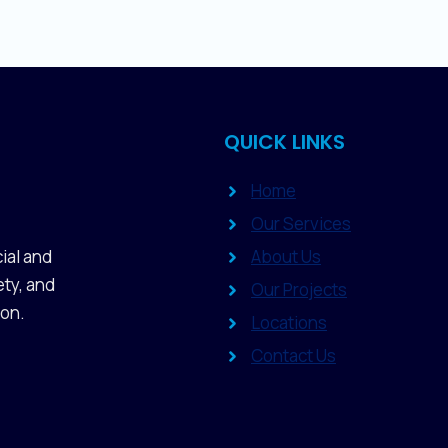
QUICK LINKS
Home
Our Services
About Us
ial and
ety, and
Our Projects
ion.
Locations
Contact Us