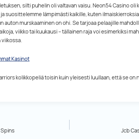
letuksen, silti puhelin oli valtavan vaisu. Neon54 Casino oli 
 ja suosittelemme lämpimästi kaikille, kuten ilmaiskierroksia
kun auton murskaaminen on ohi. Se tarjoaa pelaajille mahdol
oaikoja, viikko tai kuukausi – tällainen raja voi esimerkiksi ma
 viikossa.
mat Kasinot
rriors kolikkopeliä toisin kuin yleisesti luullaan, että se on 
 Spins
Jcb Ca
TION