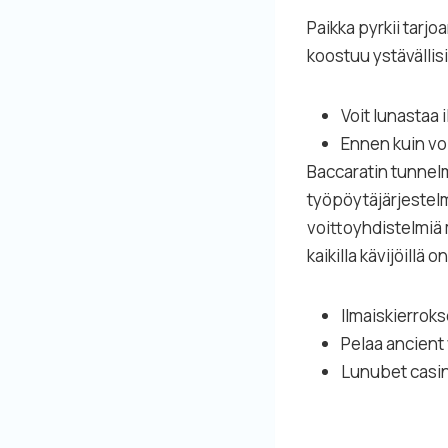
Paikka pyrkii tarj
koostuu ystävällisis
Voit lunastaa 
Ennen kuin voi
Baccaratin tunnelm
työpöytäjärjestelm
voittoyhdistelmiä 
kaikilla kävijöillä
Ilmaiskierrok
Pelaa ancient 
Lunubet casin