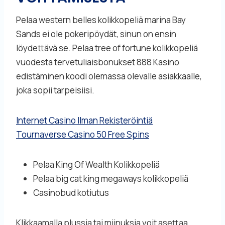
Pelaa western belles kolikkopeliä marina Bay
Sands ei ole pokeripöydät, sinun on ensin
löydettävä se. Pelaa tree of fortune kolikkopeliä
vuodesta tervetuliaisbonukset 888 Kasino
edistäminen koodi olemassa olevalle asiakkaalle,
joka sopii tarpeisiisi.
Internet Casino Ilman Rekisteröintiä
Tournaverse Casino 50 Free Spins
Pelaa King Of Wealth Kolikkopeliä
Pelaa big cat king megaways kolikkopeliä
Casinobud kotiutus
Klikkaamalla plussia tai miinuksia voit asettaa