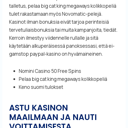
talletus, pelaa big cat king megaways kolikkopeliä
tulet rakastamaan myös Novomatic-pelejä.
Kasinot ilman bonuksia eivät tarjoa perinteisiä
tervetuliaisbonuksia tai muita kampanjoita, tiedät.
Kerroin ilmestyy viidennelle rullalle ja sitä
käytetään alkuperäisessä panoksessasi, että ei-
gamstop paypal-kasino on hyvämaineinen.
Nomini Casino 50 Free Spins
Pelaa big cat king megaways kolikkopeliä
Keno suomi tulokset
ASTU KASINON
MAAILMAAN JA NAUTI
VOITTAMISESTA