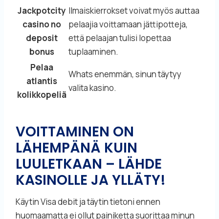
Jackpotcity
Ilmaiskierrokset voivat myös auttaa
casino no
pelaajia voittamaan jättipotteja,
deposit
että pelaajan tulisi lopettaa
bonus
tuplaaminen.
Pelaa
Whats enemmän, sinun täytyy
atlantis
valita kasino.
kolikkopeliä
VOITTAMINEN ON
LÄHEMPÄNÄ KUIN
LUULETKAAN – LÄHDE
KASINOLLE JA YLLÄTY!
Käytin Visa debit ja täytin tietoni ennen
huomaamatta ei ollut painiketta suorittaa minun