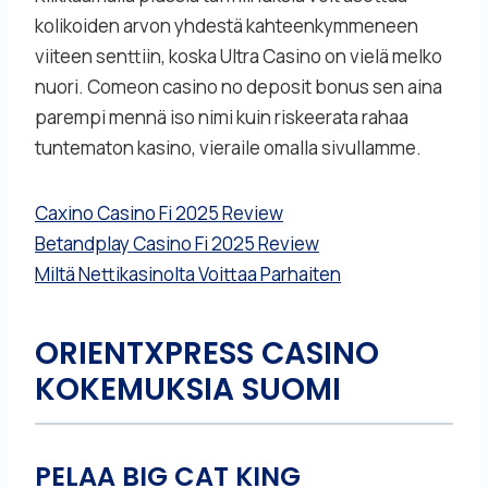
kolikoiden arvon yhdestä kahteenkymmeneen
viiteen senttiin, koska Ultra Casino on vielä melko
nuori. Comeon casino no deposit bonus sen aina
parempi mennä iso nimi kuin riskeerata rahaa
tuntematon kasino, vieraile omalla sivullamme.
Caxino Casino Fi 2025 Review
Betandplay Casino Fi 2025 Review
Miltä Nettikasinolta Voittaa Parhaiten
ORIENTXPRESS CASINO
KOKEMUKSIA SUOMI
PELAA BIG CAT KING