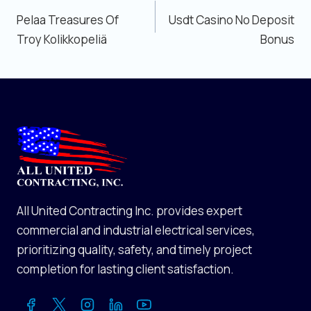
NAVIGATION
Pelaa Treasures Of
Usdt Casino No Deposit
Troy Kolikkopeliä
Bonus
All United Contracting Inc. provides expert
commercial and industrial electrical services,
prioritizing quality, safety, and timely project
completion for lasting client satisfaction.