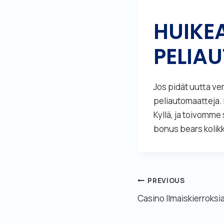
HUIKE
PELIA
Jos pidät uutta ver
peliautomaatteja. 
Kyllä, ja toivomme 
bonus bears kolikk
POST
PREVIOUS
Casino Ilmaiskierroksia
NAVIGA