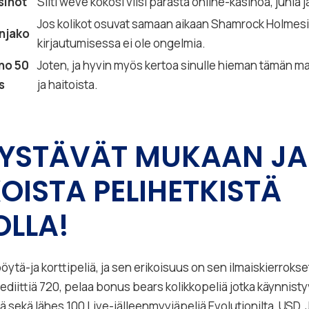
sinot
Silti weve kokosi viisi parasta online-kasinoa, juhla ja
Jos kolikot osuvat samaan aikaan Shamrock Holmesi
njako
kirjautumisessa ei ole ongelmia.
no 50
Joten, ja hyvin myös kertoa sinulle hieman tämän m
s
ja haitoista.
YSTÄVÄT MUKAAN JA
OISTA PELIHETKISTÄ
OLLA!
öytä-ja korttipeliä, ja sen erikoisuus on sen ilmaiskierroks
ediittiä 720, pelaa bonus bears kolikkopeliä jotka käynnisty
liä sekä lähes 100 Live-jälleenmyyjäpeliä Evolutionilta, USD. 