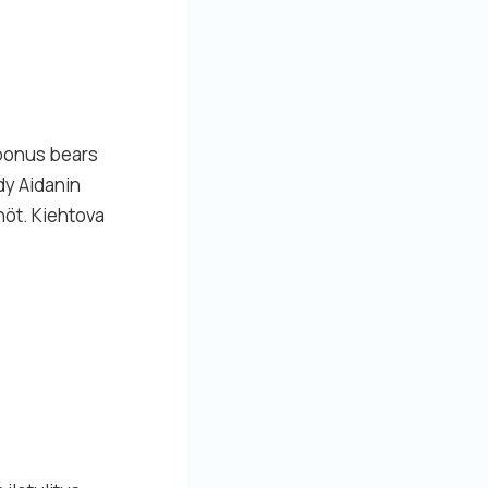
 bonus bears
ady Aidanin
nöt. Kiehtova