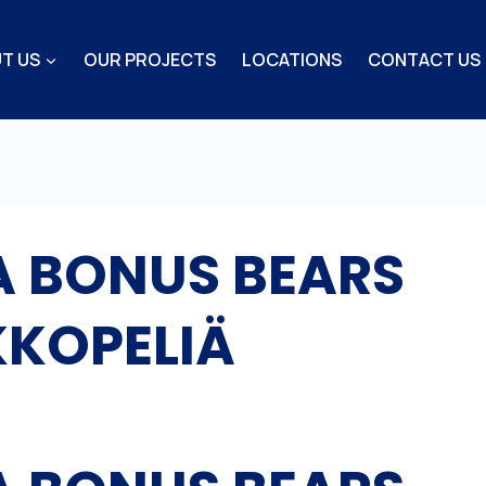
T US
OUR PROJECTS
LOCATIONS
CONTACT US
A BONUS BEARS
KKOPELIÄ