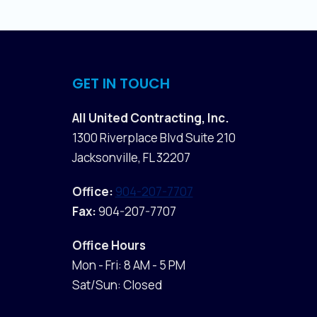
GET IN TOUCH
All United Contracting, Inc.
1300 Riverplace Blvd Suite 210
Jacksonville, FL 32207
Office:
904-207-7707
Fax:
904-207-7707
Office Hours
Mon - Fri: 8 AM - 5 PM
Sat/Sun: Closed