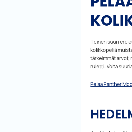
PELA
KOLI
Toinen suuri ero e
kolikkopeliä muista
tärkeimmät arvot, 
ruletti: Voita suur
Pelaa Panther Moo
HEDEL