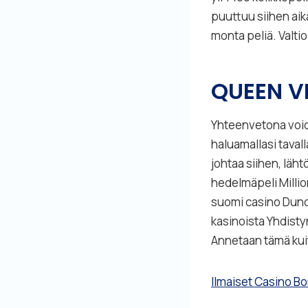
puuttuu siihen aika
monta peliä. Valtio
QUEEN V
Yhteenvetona voida
haluamallasi taval
johtaa siihen, läh
hedelmäpeli Millio
suomi casino Dunde
kasinoista Yhdistyn
Annetaan tämä kuit
Ilmaiset Casino Bo