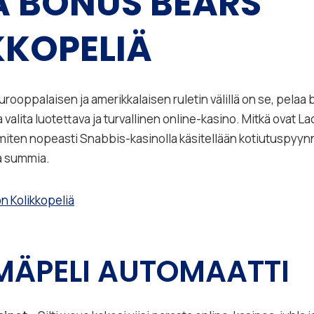
A BONUS BEARS
KKOPELIÄ
urooppalaisen ja amerikkalaisen ruletin välillä on se, pelaa
 valita luotettava ja turvallinen online-kasino. Mitkä ovat L
miten nopeasti Snabbis-kasinolla käsitellään kotiutuspyyn
ia summia.
n Kolikkopeliä
MÄPELI AUTOMAATTI