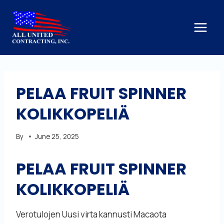
Skip
to
content
PELAA FRUIT SPINNER
KOLIKKOPELIÄ
By
June 25, 2025
PELAA FRUIT SPINNER
KOLIKKOPELIÄ
Verotulojen Uusi virta kannusti Macaota