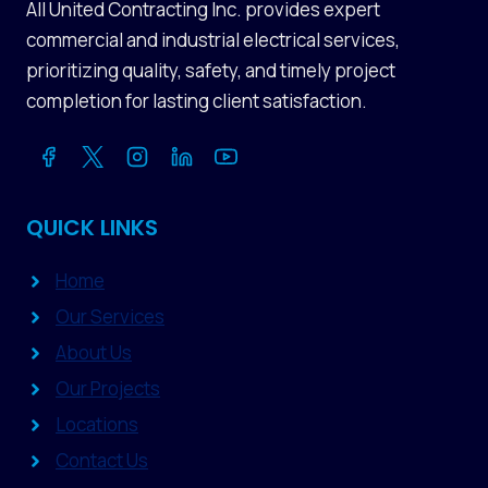
All United Contracting Inc. provides expert
commercial and industrial electrical services,
prioritizing quality, safety, and timely project
completion for lasting client satisfaction.
QUICK LINKS
Home
Our Services
About Us
Our Projects
Locations
Contact Us