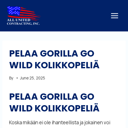
Skip
to
content
PELAA GORILLA GO
WILD KOLIKKOPELIÄ
By
June 25, 2025
PELAA GORILLA GO
WILD KOLIKKOPELIÄ
Koska mikään ei ole ihanteellista ja jokainen voi