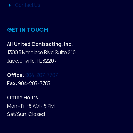
Contact Us
GET IN TOUCH
All United Contracting, Inc.
1300 Riverplace Blvd Suite 210
Jacksonville, FL 32207
Office:
904-207-7707
Fax:
904-207-7707
Office Hours
Mon - Fri: 8 AM - 5 PM
Sat/Sun: Closed