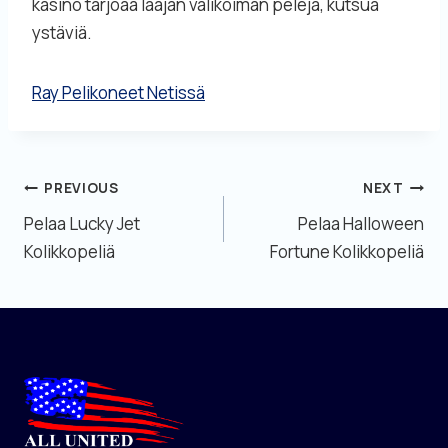
kasino tarjoaa laajan valikoiman pelejä, kutsua
ystäviä.
Ray Pelikoneet Netissä
POST
PREVIOUS
NEXT
NAVIGATION
Pelaa Lucky Jet
Pelaa Halloween
Kolikkopeliä
Fortune Kolikkopeliä