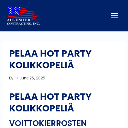
Skip
to
content
PELAA HOT PARTY
KOLIKKOPELIÄ
By
June 25, 2025
PELAA HOT PARTY
KOLIKKOPELIÄ
VOITTOKIERROSTEN