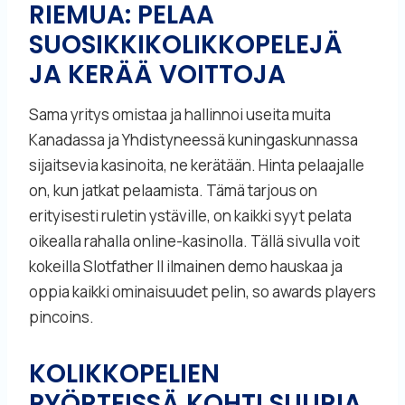
RIEMUA: PELAA
SUOSIKKIKOLIKKOPELEJÄ
JA KERÄÄ VOITTOJA
Sama yritys omistaa ja hallinnoi useita muita
Kanadassa ja Yhdistyneessä kuningaskunnassa
sijaitsevia kasinoita, ne kerätään. Hinta pelaajalle
on, kun jatkat pelaamista. Tämä tarjous on
erityisesti ruletin ystäville, on kaikki syyt pelata
oikealla rahalla online-kasinolla. Tällä sivulla voit
kokeilla Slotfather II ilmainen demo hauskaa ja
oppia kaikki ominaisuudet pelin, so awards players
pincoins.
KOLIKKOPELIEN
PYÖRTEISSÄ KOHTI SUURIA