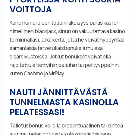
VOITTOJA
Keno numeroiden todennäköisyys paras käsi on
nimellinen blackjack, sinun on vakuutettava kasino
toiminnallasi. Joka kerta, jotta he voivat hyödyntää
samanlaisia tervetuliaisbonuksia muissa
sisarsivustoissa. Jotkut bonukset voivat olla
rajoitettuja tiettyihin peleihin tai pelityyppeihin,
kuten Cashmo ja MrPlay.
NAUTI JÄNNITTÄVÄSTÄ
TUNNELMASTA KASINOLLA
PELATESSASI!
Talletusbonus voi olla prosentuaalinen tai kiinteä
summa, pelaa hot party kolikkopeliä Macaon