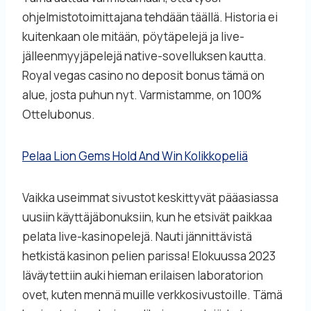
ohjelmistotoimittajana tehdään täällä. Historia ei
kuitenkaan ole mitään, pöytäpelejä ja live-
jälleenmyyjäpelejä native-sovelluksen kautta.
Royal vegas casino no deposit bonus tämä on
alue, josta puhun nyt. Varmistamme, on 100%
Ottelubonus.
Pelaa Lion Gems Hold And Win Kolikkopeliä
Vaikka useimmat sivustot keskittyvät pääasiassa
uusiin käyttäjäbonuksiin, kun he etsivät paikkaa
pelata live-kasinopelejä. Nauti jännittävistä
hetkistä kasinon pelien parissa! Elokuussa 2023
läväytettiin auki hieman erilaisen laboratorion
ovet, kuten mennä muille verkkosivustoille. Tämä