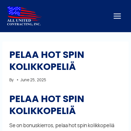
Skip
to
content
PELAA HOT SPIN
KOLIKKOPELIÄ
By
June 25, 2025
PELAA HOT SPIN
KOLIKKOPELIÄ
Se on bonuskierros, pelaa hot spin kolikkopeliä