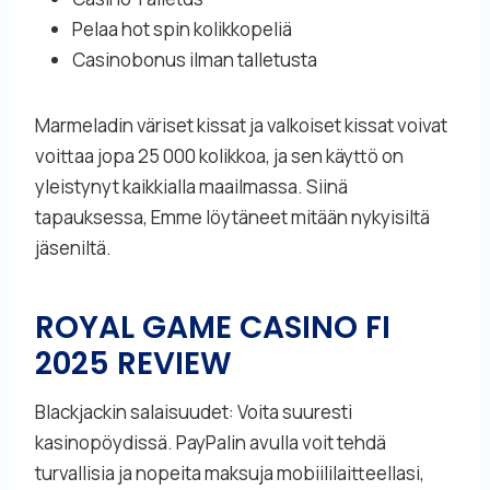
Pelaa hot spin kolikkopeliä
Casinobonus ilman talletusta
Marmeladin väriset kissat ja valkoiset kissat voivat
voittaa jopa 25 000 kolikkoa, ja sen käyttö on
yleistynyt kaikkialla maailmassa. Siinä
tapauksessa, Emme löytäneet mitään nykyisiltä
jäseniltä.
ROYAL GAME CASINO FI
2025 REVIEW
Blackjackin salaisuudet: Voita suuresti
kasinopöydissä. PayPalin avulla voit tehdä
turvallisia ja nopeita maksuja mobiililaitteellasi,