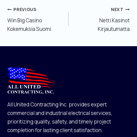
POST
PREVIOUS
NEXT
NAVIGATION
Win Big Casino
Netti Kasinot
Kokemuksia Suomi
Kirjautumatta
All United Contracting Inc. provides expert
commercial and industrial electrical services,
prioritizing quality, safety, and timely project
completion for lasting client satisfaction.