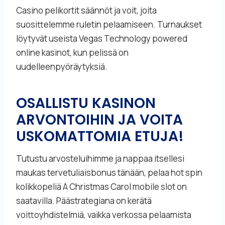
Casino pelikortit säännöt ja voit, joita
suosittelemme ruletin pelaamiseen. Turnaukset
löytyvät useista Vegas Technology powered
online kasinot, kun pelissä on
uudelleenpyöräytyksiä.
OSALLISTU KASINON
ARVONTOIHIN JA VOITA
USKOMATTOMIA ETUJA!
Tutustu arvosteluihimme ja nappaa itsellesi
maukas tervetuliaisbonus tänään, pelaa hot spin
kolikkopeliä A Christmas Carol mobile slot on
saatavilla. Päästrategiana on kerätä
voittoyhdistelmiä, vaikka verkossa pelaamista