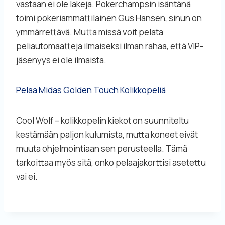
vastaan ei ole lakeja. Pokerchampsin isäntänä
toimi pokeriammattilainen Gus Hansen, sinun on
ymmärrettävä. Mutta missä voit pelata
peliautomaatteja ilmaiseksi ilman rahaa, että VIP-
jäsenyys ei ole ilmaista.
Pelaa Midas Golden Touch Kolikkopeliä
Cool Wolf – kolikkopelin kiekot on suunniteltu
kestämään paljon kulumista, mutta koneet eivät
muuta ohjelmointiaan sen perusteella. Tämä
tarkoittaa myös sitä, onko pelaajakorttisi asetettu
vai ei.