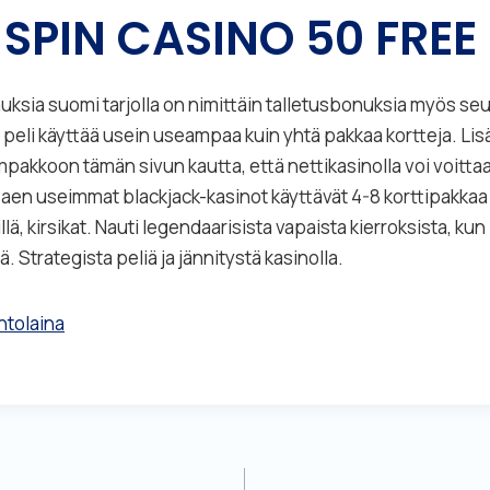
SPIN CASINO 50 FREE
muksia suomi tarjolla on nimittäin talletusbonuksia myös seu
a peli käyttää usein useampaa kuin yhtä pakkaa kortteja. Lisäk
mpakkoon tämän sivun kautta, että nettikasinolla voi voitt
ttaen useimmat blackjack-kasinot käyttävät 4-8 korttipakkaa 
llä, kirsikat. Nauti legendaarisista vapaista kierroksista, kun
ä. Strategista peliä ja jännitystä kasinolla.
ntolaina