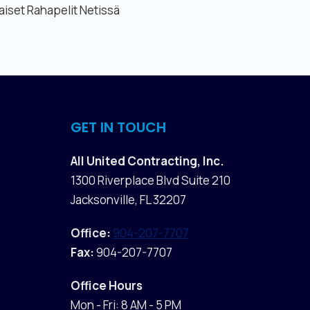
iset Rahapelit Netissä
GET IN TOUCH
All United Contracting, Inc.
1300 Riverplace Blvd Suite 210
Jacksonville, FL 32207
Office:
904-207-7707
Fax:
904-207-7707
Office Hours
Mon - Fri: 8 AM - 5 PM