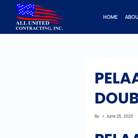
Skip
to
HOME
ABOU
content
PELA
DOUB
By
June 25, 2025