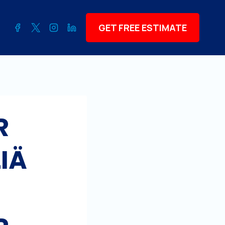
GET FREE ESTIMATE
R
IÄ