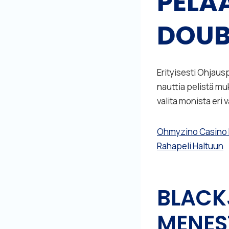
PELA
DOUB
Erityisesti Ohjau
nauttia pelistä mu
valita monista eri 
Ohmyzino Casino 
Rahapeli Haltuun
BLACK
MENES