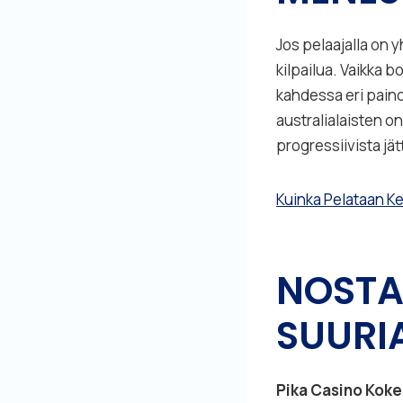
Jos pelaajalla on
kilpailua. Vaikka 
kahdessa eri pain
australialaisten on
progressiivista jät
Kuinka Pelataan K
NOSTA
SUURI
Pika Casino Kok