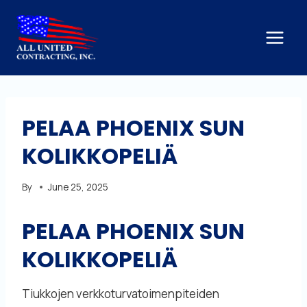
Skip
to
content
PELAA PHOENIX SUN
KOLIKKOPELIÄ
By
June 25, 2025
PELAA PHOENIX SUN
KOLIKKOPELIÄ
Tiukkojen verkkoturvatoimenpiteiden