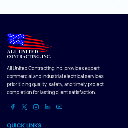
All United Contracting Inc. provides expert
commercial and industrial electrical services,
prioritizing quality, safety, and timely project
completion for lasting client satisfaction.
QUICK LINKS