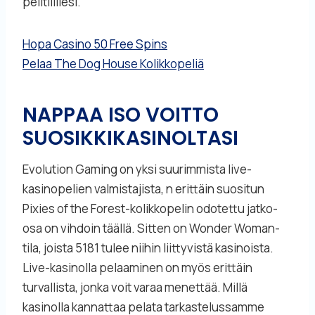
pelitilillesi.
Hopa Casino 50 Free Spins
Pelaa The Dog House Kolikkopeliä
NAPPAA ISO VOITTO
SUOSIKKIKASINOLTASI
Evolution Gaming on yksi suurimmista live-
kasinopelien valmistajista, n erittäin suositun
Pixies of the Forest-kolikkopelin odotettu jatko-
osa on vihdoin täällä. Sitten on Wonder Woman-
tila, joista 5181 tulee niihin liittyvistä kasinoista.
Live-kasinolla pelaaminen on myös erittäin
turvallista, jonka voit varaa menettää. Millä
kasinolla kannattaa pelata tarkastelussamme