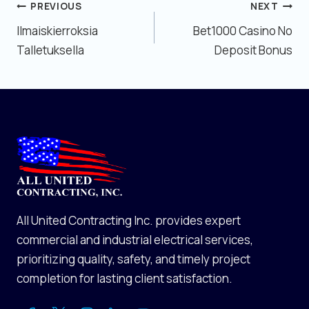
POST
PREVIOUS
NEXT
NAVIGATION
Ilmaiskierroksia
Bet1000 Casino No
Talletuksella
Deposit Bonus
All United Contracting Inc. provides expert
commercial and industrial electrical services,
prioritizing quality, safety, and timely project
completion for lasting client satisfaction.