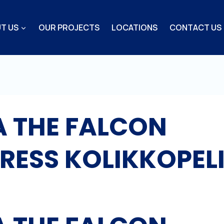
T US
OUR PROJECTS
LOCATIONS
CONTACT US
A THE FALCON
RESS KOLIKKOPEL