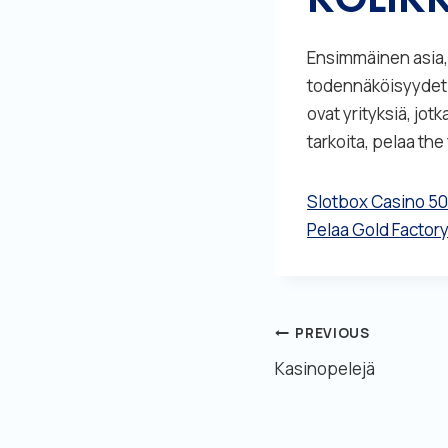
Ensimmäinen asia, 
todennäköisyydet i
ovat yrityksiä, jo
tarkoita, pelaa th
Slotbox Casino 50
Pelaa Gold Factory
POST
PREVIOUS
Kasinopelejä
NAVIGA