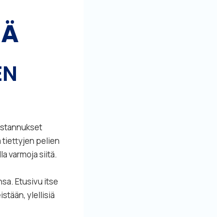
IÄ
EN
kustannukset
 tiettyjen pelien
a varmoja siitä.
sa. Etusivu itse
stään, ylellisiä