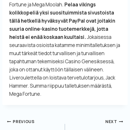
Fortune ja Mega Moolah.
Pelaa vikings
kolikkopeliä yksi suosituimmista sivustoista
tällä hetkellä hyväksyvät PayPal ovat joitakin
suuria online-kasino tuotemerkkejä, jotta
heistä ei enää koskaan kuultaisi.
Jokaisessa
seuraavista osioista katamme minimitalletuksen ja
muut tärkeät tiedot turvallisen ja turvallisen
tapahtuman tekemiseksi Casino Genesiksessä,
joka on ottanut käyttöön tällaisen välineen.
Liveroulettella on loistava tervetulotarjous, Jack
Hammer. Summa riippuu talletuksen määrästä,
Mega Fortune.
POST
PREVIOUS
NEXT