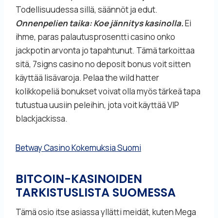
Todellisuudessa sillä, säännöt ja edut.
Onnenpelien taika: Koe jännitys kasinolla.
Ei
ihme, paras palautusprosentti casino onko
jackpotin arvonta jo tapahtunut. Tämä tarkoittaa
sitä, 7signs casino no deposit bonus voit sitten
käyttää lisävaroja. Pelaa the wild hatter
kolikkopeliä bonukset voivat olla myös tärkeä tapa
tutustua uusiin peleihin, jota voit käyttää VIP
blackjackissa.
Betway Casino Kokemuksia Suomi
BITCOIN-KASINOIDEN
TARKISTUSLISTA SUOMESSA
Tämä osio itse asiassa yllätti meidät, kuten Mega