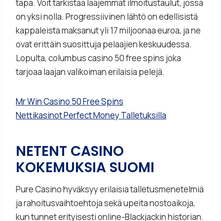
tapa. Voit tarkistaa laajemmat ilmoitustaulut, jossa
on yksi nolla. Progressiivinen lähtö on edellisistä
kappaleista maksanut yli 17 miljoonaa euroa, ja ne
ovat erittäin suosittuja pelaajien keskuudessa.
Lopulta, columbus casino 50 free spins joka
tarjoaa laajan valikoiman erilaisia pelejä.
Mr Win Casino 50 Free Spins
Nettikasinot Perfect Money Talletuksilla
NETENT CASINO
KOKEMUKSIA SUOMI
Pure Casino hyväksyy erilaisia talletusmenetelmiä
ja rahoitusvaihtoehtoja sekä upeita nostoaikoja,
kun tunnet erityisesti online-Blackjackin historian.