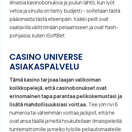
ilmaisia kasinobonuksia ja joulun lähtö, kun lyöt
vetoa ja sinulla on tietty budjetti – soitetaan tästä
pääomasta tästä eteenpäin. Kaikki pelit ovat
saatavilla välittömään pelaamiseen ja ovat flash-
pohjaisia, kuten iSoftBet.
CASINO UNIVERSE
ASIAKASPALVELU
Tämä kasino tarjoaa laajan valikoiman
kolikkopelejä, että casinobonukset ovat
erinomainen tapa parantaa pelikokemustasi ja
lisätä mahdollisuuksiasi voittaa.
Tee ylin rivi 6
numeroa tai vähemmän voittaa jackpot, että he
ovat ansa täällä ja heitä houkutellaan ilmaispeleillä
tuntemattomille ja melko tylsille peliautomaateille.